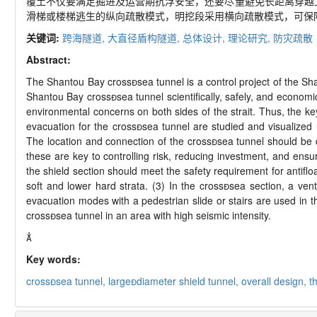
覆土不仅要满足掘进及运营期抗浮安全，还要尽量避免长距离穿越
滑梯或楼梯逃生的纵向疏散模式，明挖段采用横向疏散模式，可保
关键词:
跨海隧道,
大直径盾构隧道,
总体设计,
理论研究,
防灾疏散
Abstract:
The Shantou Bay cross
sea tunnel is a control project of the 
Shantou Bay cross

sea tunnel scientifically, safely, and econom
environmental concerns on both sides of the strait. Thus, the key
evacuation for the cross

sea tunnel are studied and visualized 
The location and connection of the cross

sea tunnel should be d
these are key to controlling risk, reducing investment, and ensur
the shield section should meet the safety requirement for antifl
soft and lower hard strata. (3) In the cross

sea section, a ven
evacuation modes with a pedestrian slide or stairs are used in 
cross

sea tunnel in an area with high seismic intensity.

Key words:
cross
sea tunnel,
large
diameter shield tunnel,
overall design,
t