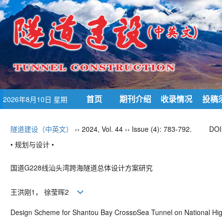
首页
期刊介绍
收录情况
投稿
2026年8月10日 星期
一
隧道建设（中英文）
›› 2024, Vol. 44 ›› Issue (4): 783-792.
DOI
• 规划与设计 •
国道
G228
线汕头湾跨海隧道总体设计方案研究
王洪刚
1
， 徐莹晖
2
Design Scheme for Shantou Bay Cross
Sea Tunnel on National H