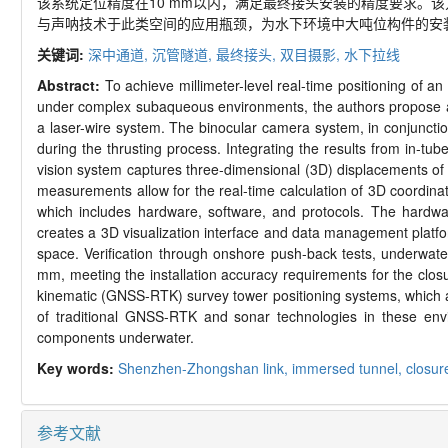
该系统定位精度在10 mm以内，满足最终接头安装的精度要求。该方
与声呐技术于此类空间的应用瓶颈，为水下环境中大吨位构件的安
关键词:
深中通道,
沉管隧道,
最终接头,
双目摄影,
水下拉线
Abstract:
To achieve millimeter-level real-time positioning of 
under complex subaqueous environments, the authors propose a
a laser-wire system. The binocular camera system, in conjunction w
during the thrusting process. Integrating the results from in-tu
vision system captures three-dimensional (3D) displacements of
measurements allow for the real-time calculation of 3D coordinat
which includes hardware, software, and protocols. The hardwar
creates a 3D visualization interface and data management platf
space. Verification through onshore push-back tests, underwater
mm, meeting the installation accuracy requirements for the closu
kinematic (GNSS-RTK) survey tower positioning systems, which are
of traditional GNSS-RTK and sonar technologies in these enviro
components underwater.
Key words:
Shenzhen-Zhongshan link,
immersed tunnel,
closure
参考文献