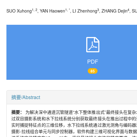
1, 2
1, *
3
4
SUO Xuhong
, YAN Haowen
, LI Zhenhong
, ZHANG Dejin
, S
PDF
85
摘要/Abstract
摘要：
为解决深中通道沉管隧道“水下整体推出式”最终接头在复
过双目摄影系统和水下拉线系统分别获取最终接头在推出过程中的
实时捕捉特征点的三维位移，水下拉线系统通过激光测角与编码器
摄影-拉线组合单元与同步控制器，软件构建三维可视化界面与数