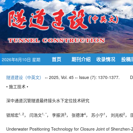
首页
期刊介绍
收录情况
投稿
2026年8月10日 星期
一
隧道建设（中英文）
›› 2025, Vol. 45 ›› Issue (7): 1370-1377.
D
• 施工技术 •
深中通道沉管隧道最终接头水下定位技术研究
1, 2
1, *
3
4
1
2
锁旭宏
， 闫浩文
， 李振洪
， 张德津
， 苏小宁
， 刘兆权
， 
Underwater Positioning Technology for Closure Joint of Shenzhe