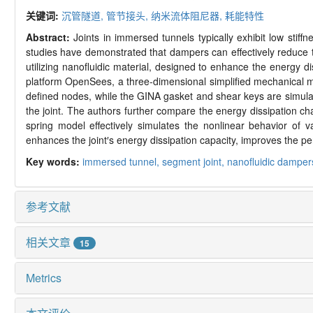
关键词:
沉管隧道,
管节接头,
纳米流体阻尼器,
耗能特性
Abstract:
Joints in immersed tunnels typically exhibit low stiff
studies have demonstrated that dampers can effectively reduce
utilizing nanofluidic material, designed to enhance the energy d
platform OpenSees, a three-
dimensional simplified mechanical mo
defined nodes, while the GINA gasket and shear keys are simula
the joint. The authors further compare the energy dissipation char
spring model effectively simulates the nonlinear behavior of v
enhances the joint
′
s energy dissipation capacity, improves the per
Key words:
immersed tunnel,
segment joint,
nanofluidic damper
参考文献
相关文章
15
Metrics