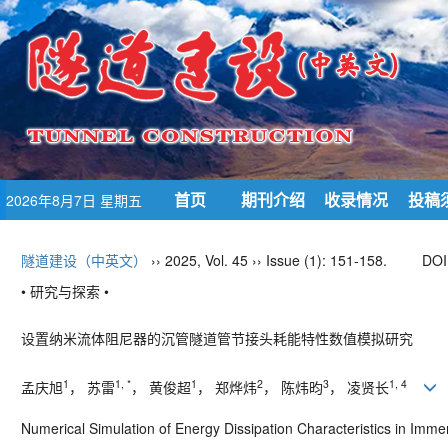
首页
期刊介绍
收录情况
投稿
2026年8月7日 星期五
隧道建设（中英文）
›› 2025, Vol. 45 ›› Issue (1): 151-158.
DOI
• 研究与探索 •
设置纳米流体阻尼器的沉管隧道管节接头耗能特性数值模拟研究
1
1, *
1
2
3
1, 4
孟庆旭
， 苏雷
， 黄俊超
， 郑烨炜
， 陈炜昀
， 凌贤长
Numerical Simulation of Energy Dissipation Characteristics in Im