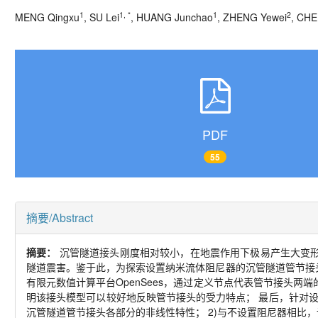
1
1, *
1
2
MENG Qingxu
, SU Lei
, HUANG Junchao
, ZHENG Yewei
, CHE
PDF
55
摘要/Abstract
摘要：
沉管隧道接头刚度相对较小，在地震作用下极易产生大变
隧道震害。鉴于此，为探索设置纳米流体阻尼器的沉管隧道管节接
有限元数值计算平台
OpenSees
，通过定义节点代表管节接头两端
明该接头模型可以较好地反映管节接头的受力特点； 最后，针对
沉管隧道管节接头各部分的非线性特性；
2)
与不设置阻尼器相比，