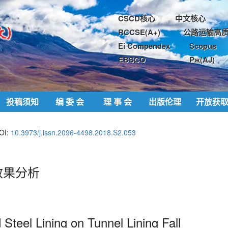
CSCD核心
中文核心
RCCSE(A+)
公路运输高质
Ei Compendex
Scopus
EBSCO
Pж(AJ)
投稿须知
编 委 会
理 事 会
出版伦理
开放获
OI:
10.3973/j.issn.2096-4498.2018.S2.053
效果分析
 Steel Lining on Tunnel Lining Fall