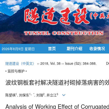
首页
期刊介绍
收录情况
2026年8月9日 星期日
隧道建设（中英文）
›› 2018, Vol. 38 ›› Issue (S2): 384-388.
D
• 监控与维护 •
波纹钢板套衬解决隧道衬砌掉落病害的
1
1，*
2
3
陈望祺
, 刘保东
, 刘瑞
, 井立江
Analysis of Working Effect of Corrugated