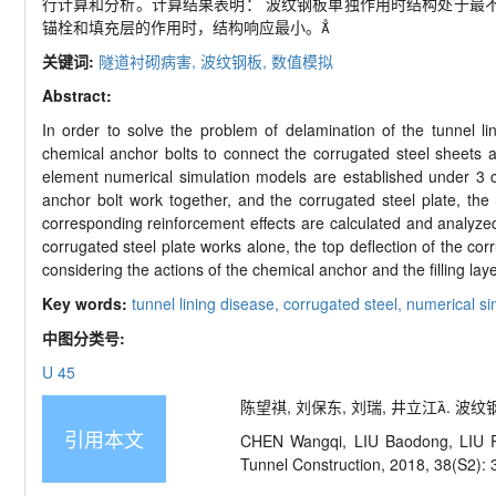
行计算和分析。计算结果表明： 波纹钢板单独作用时结构处于最不利情
锚栓和填充层的作用时，结构响应最小。
关键词:
隧道衬砌病害,
波纹钢板,
数值模拟
Abstract:
In order to solve the problem of delamination of the tunnel l
chemical anchor bolts to connect the corrugated steel sheets ar
element numerical simulation models are established under 3 co
anchor bolt work together, and the corrugated steel plate, the 
corresponding reinforcement effects are calculated and analyzed
corrugated steel plate works alone, the top deflection of the c
considering the actions of the chemical anchor and the filling laye
Key words:
tunnel lining disease,
corrugated steel,
numerical si
中图分类号:
U 45
陈望祺, 刘保东, 刘瑞, 井立江. 波纹钢
引用本文
CHEN Wangqi, LIU Baodong, LIU Rui,
Tunnel Construction, 2018, 38(S2): 