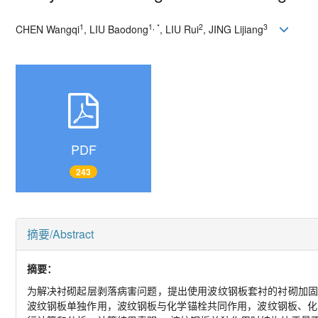
1
1, *
2
3
CHEN Wangqi
, LIU Baodong
, LIU Rui
, JING Lijiang
PDF
243
摘要/Abstract
摘要：
为解决衬砌起层剥落病害问题，提出使用波纹钢板套衬的衬砌加固
波纹钢板单独作用，波纹钢板与化学锚栓共同作用，波纹钢板、化