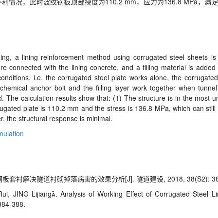
况，此时波纹钢板顶部挠度为110.2 mm，应力为136.8 MPa，满
ining, a lining reinforcement method using corrugated steel sheets
e connected with the lining concrete, and a filling material is added 
nditions, i.e. the corrugated steel plate works alone, the corrugated
chemical anchor bolt and the filling layer work together when tunnel 
. The calculation results show that: (1) The structure is in the most 
orrugated plate is 110.2 mm and the stress is 136.8 MPa, which can sti
r, the structural response is minimal.
mulation
板套衬解决隧道衬砌掉落病害的效果分析[J]. 隧道建设, 2018, 38(S2): 384
 JING Lijiang. Analysis of Working Effect of Corrugated Steel Lin
384-388.