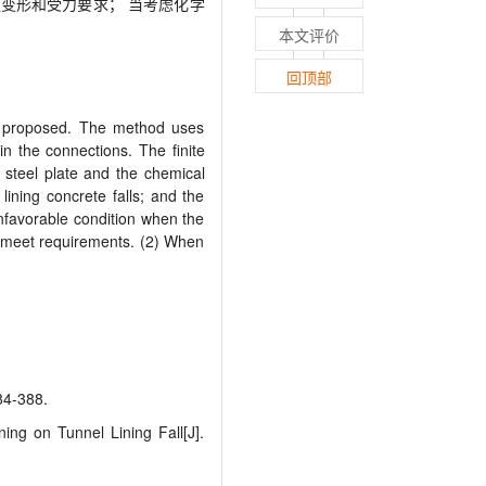
足变形和受力要求； 当考虑化学
本文评价
回顶部
 is proposed. The method uses
in the connections. The finite
 steel plate and the chemical
lining concrete falls; and the
unfavorable condition when the
ll meet requirements. (2) When
-388.
ing on Tunnel Lining Fall[J].