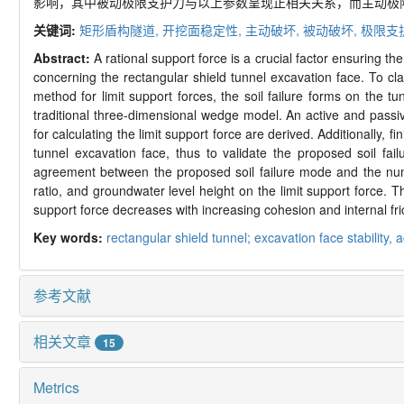
影响，其中被动极限支护力与以上参数呈现正相关关系，而主动极
关键词:
矩形盾构隧道,
开挖面稳定性,
主动破坏,
被动破坏,
极限支
Abstract:
A rational support force is a crucial factor ensuring t
concerning the rectangular shield tunnel excavation face. To cla
method for limit support forces, the soil failure forms on the t
traditional three-
dimensional wedge model. An active and passive 
for calculating the limit support force are derived. Additionally, 
tunnel excavation face, thus to validate the proposed soil fai
agreement between the proposed soil failure mode and the numeric
ratio, and groundwater level height on the limit support force. Th
support force decreases with increasing cohesion and internal fri
Key words:
rectangular shield tunnel; excavation face stability,
a
参考文献
相关文章
15
Metrics