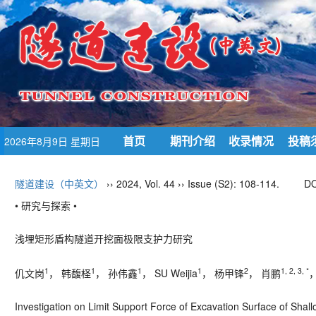
首页
期刊介绍
收录情况
投稿
2026年8月9日 星期日
隧道建设（中英文）
›› 2024, Vol. 44 ›› Issue (S2): 108-114.
DO
• 研究与探索 •
浅埋矩形盾构隧道开挖面极限支护力研究
1
1
1
1
2
1, 2, 3, *
仉文岗
， 韩馥柽
， 孙伟鑫
，
SU Weijia
， 杨甲锋
， 肖鹏
Investigation on Limit Support Force of Excavation Surface of Shall