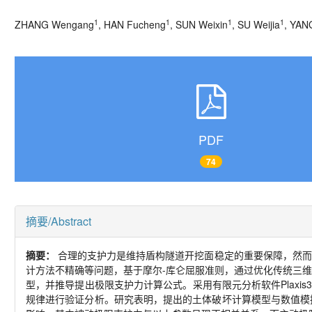
1
1
1
1
ZHANG Wengang
, HAN Fucheng
, SUN Weixin
, SU Weijia
,
YANG
PDF
74
摘要/Abstract
摘要：
合理的支护力是维持盾构隧道开挖面稳定的重要保障，然而
计方法不精确等问题，基于摩尔
-
库仑屈服准则，通过优化传统三
型，并推导提出极限支护力计算公式。采用有限元分析软件
Plaxis
规律进行验证分析。研究表明，提出的土体破坏计算模型与数值模