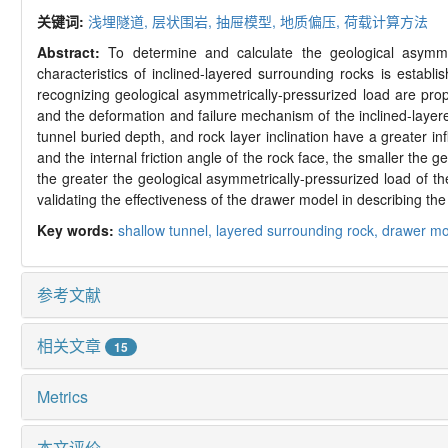
关键词:
浅埋隧道,
层状围岩,
抽屉模型,
地质偏压,
荷载计算方法
Abstract:
To determine and calculate the geological asymmet
characteristics of inclined-
layered surrounding rocks is establis
recognizing geological asymmetrically-
pressurized load are prop
and the deformation and failure mechanism of the inclined-
layer
tunnel buried depth, and rock layer inclination have a greater in
and the internal friction angle of the rock face, the smaller the g
the greater the geological asymmetrically-
pressurized load of th
validating the effectiveness of the drawer model in describing th
Key words:
shallow tunnel,
layered surrounding rock,
drawer mo
参考文献
相关文章
15
Metrics
本文评价