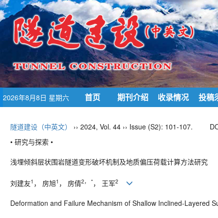
首页
期刊介绍
收录情况
投稿
2026年8月8日 星期六
隧道建设（中英文）
›› 2024, Vol. 44 ›› Issue (S2): 101-107.
DO
• 研究与探索 •
浅埋倾斜层状围岩隧道变形破坏机制及地质偏压荷载计算方法研究
1
1
2
，
*
2
刘建友
， 房旭
， 房倩
， 王军
Deformation and Failure Mechanism of Shallow Inclined-
Layered
S