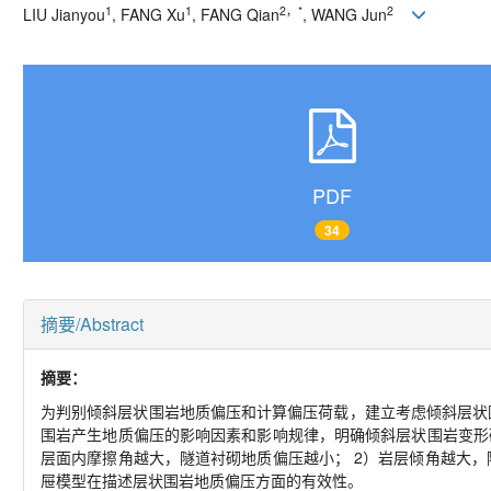
1
1
2
，
*
2
LIU Jianyou
, FANG Xu
, FANG Qian
, WANG Jun
PDF
34
摘要/Abstract
摘要：
为判别倾斜层状围岩地质偏压和计算偏压荷载，建立考虑倾斜层状
围岩产生地质偏压的影响因素和影响规律，明确倾斜层状围岩变形
层面内摩擦角越大，隧道衬砌地质偏压越小；
2
）岩层倾角越大，
屉模型在描述层状围岩地质偏压方面的有效性。