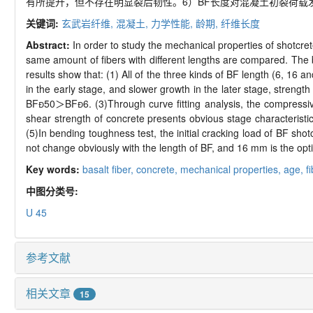
有所提升，但不存在明显裂后韧性。
6
）
BF
长度对混凝土初裂荷载
关键词:
玄武岩纤维,
混凝土,
力学性能,
龄期,
纤维长度
Abstract:
In order to study the mechanical properties of shotcrete
same amount of fibers with different lengths are compared. The 
results show that: (1) All of the three kinds of BF length (6, 16 
in the early stage, and slower growth in the later stage, strengt
BF

50
＞
BF

6. (3)Through curve fitting analysis, the compressiv
shear strength of concrete presents obvious stage characteristic
(5)In bending toughness test, the initial cracking load of BF shot
not change obviously with the length of BF, and 16 mm is the opt
Key words:
basalt fiber,
concrete,
mechanical properties,
age,
f
中图分类号:
U 45
参考文献
相关文章
15