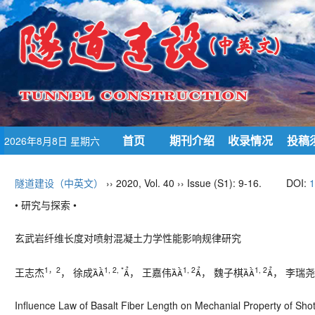
首页
期刊介绍
收录情况
投稿
2026年8月8日 星期六
隧道建设（中英文）
›› 2020, Vol. 40 ›› Issue (S1): 9-16.
DOI:
1
• 研究与探索 •
玄武岩纤维长度对喷射混凝土力学性能影响规律研究
1，2
1, 2, *
1, 2
1, 2
王志杰
， 徐成
， 王嘉伟
， 魏子棋
， 李瑞尧
Influence Law of Basalt Fiber Length on Mechanial Property of Sho