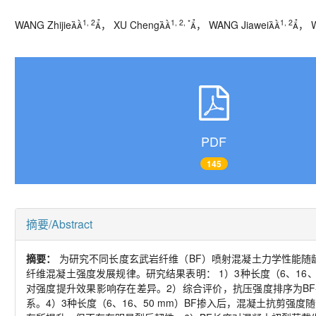
1, 2
1, 2, *
1, 2
WANG Zhijie
， XU Cheng
， WANG Jiawei
， W
PDF
145
摘要/Abstract
摘要：
为研究不同长度玄武岩纤维（
BF
）喷射混凝土力学性能随
纤维混凝土强度发展规律。研究结果表明：
1
）
3
种长度（
6
、
16
对强度提升效果影响存在差异。
2
）综合评价，抗压强度排序为
BF
系。
4
）
3
种长度（
6
、
16
、
50 mm
）
BF
掺入后，混凝土抗剪强度随