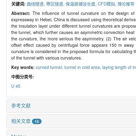
关键词:
曲线隧道,
寒区隧道,
保温层铺设长度,
CFD
模拟,
理论推导
Abstract:
The influence of tunnel curvature on the design of 
expressway in Hebei, China is discussed using theoretical deriva
the insulation layer under different tunnel curvatures are propo
the tunnel, which further causes an asymmetric convection heat t
the curvature, the more serious the asymmetry. (2) The air velo
offset effect caused by centrifugal force appears 150 m away
curvature is considered in the proposed formula for calculating th
of the tunnel with various curvatures.
Key words:
curved tunnel,
tunnel in cold area,
laying length of i
中图分类号:
U 45
参考文献
相关文章
15