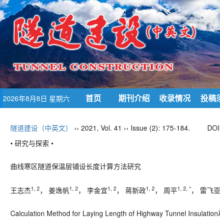
首页
期刊介绍
收录情况
投稿
2026年8月8日 星期六
隧道建设（中英文）
›› 2021, Vol. 41 ›› Issue (2): 175-184.
DOI
• 研究与探索 •
曲线寒区隧道保温层铺设长度计算方法研究
1, 2
1, 2
1, 2
1, 2
1, 2, *
王志杰
， 姜逸帆
， 李金宜
， 蒋新政
， 周平
， 雷飞
Calculation Method for Laying Length of Highway Tunnel Insulation