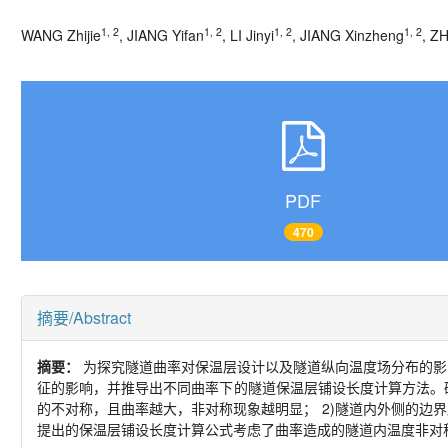
1, 2
1, 2
1, 2
1, 2
WANG Zhijie
, JIANG Yifan
, LI Jinyi
, JIANG Xinzheng
, Z
PDF
470
摘要/Abstract
摘要：
为探究隧道曲率对保温层设计以及隧道纵向温度场分布的影
征的影响，并推导出不同曲率下的隧道保温层铺设长度计算方法。
的不对称，且曲率越大，非对称现象越明显；
2)
隧道内外侧的边界
提出的保温层铺设长度计算公式考虑了曲率造成的隧道内温度非对