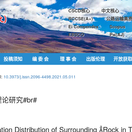
CSCD核心
中文核心
RCCSE(A+)
公路运输高质
Ei Compendex
Scopus
EBSCO
Pж(AJ)
投稿须知
编 委 会
理 事 会
出版伦理
开放获
I:
10.3973/j.issn.2096-4498.2021.05.011
研究#br#
tion Distribution of Surrounding 
Rock in T