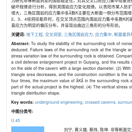
为研究非等断面洞室的围岩稳定性，对其交叉口处应力集中现象进
破坏规律进行分析，得到其围岩应力变化规律。以贵阳市某人防
增大，三角区围岩的应力集中系数
K
主要在大断面一侧分布范围增
2
、
3
、
4
倍洞径差异时，在交叉顶点范围内围岩应力集中系数K的最大
直应力为明显的偏压分布，并呈现出曲边三角形的分布形状。
关键词:
地下工程,
交叉洞室,
三角区围岩应力,
应力集中,
断面差异
Abstract:
To study the stability of the surrounding rock of non
deduced. Failure laws of the surrounding rock at the triangle 
stress variation law of the surrounding rock is obtained. Compar
a civil defense enlargement project in Guiyang, and the results 
on the side of the cavern with a large section diameter. (2) Wit
triangle area decreases, and the construction condition is the s
four times, the maximum value of

K

in the surrounding rock at 
part of the actual project is the highest. (4) The vertical stres
triangle distribution shape.
Key words:
underground engineering,
crossed caverns,
surroun
中图分类号:
U 45
刘宁, 黄义雄, 蔡炜, 陈坤. 非等断面交叉洞