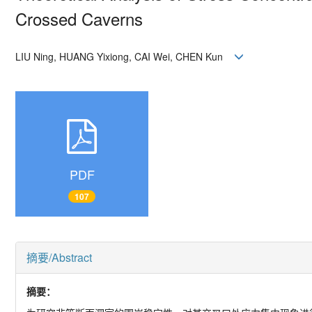
Crossed Caverns
LIU Ning, HUANG Yixiong, CAI Wei, CHEN Kun
PDF
107
摘要/Abstract
摘要：