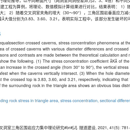
行理论推导，以不同断面尺寸（两洞室间洞径差异为
2
、
3
、
4
倍）和不同
扩建工程为算例，将理论、数值模拟计算结果进行对比，结果表明：
1
）
大；
2
）随着交叉洞室夹角的增大（
30
～
90
°），三角区围岩垂直应力减
值分别为3.83、3.60、3.21，表明实际工程中，该部分发生破坏的

equal

section crossed caverns, stress concentration phenomena at the 
area of crossed caverns with various diameter differences and crossed
isons and contrasts are made between the theoretical calculation and n
show the following. (1) The stress concentration coefficient

K

of the
h an increase in the crossed angle (from 30
°
to 90
°
), the vertical stres
afest when the caverns vertically intersect. (3) When the hole diameter
the crossed top is 3.83, 3.60, and 3.21, respectively, indicating that th
s of the surrounding rock in the triangle area shows an obvious bias dis
ding rock stress in triangle area,
stress concentration,
sectional differe
室三角区围岩应力集中理论研究#br#[J]. 隧道建设, 2021, 41(5): 781-7