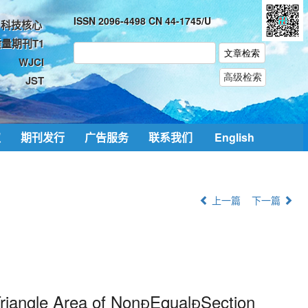
ISSN 2096-4498 CN 44-1745/U
科技核心
量期刊T1
WJCI
JST
取
期刊发行
广告服务
联系我们
English
上一篇
下一篇
riangle Area of Non

Equal

Section