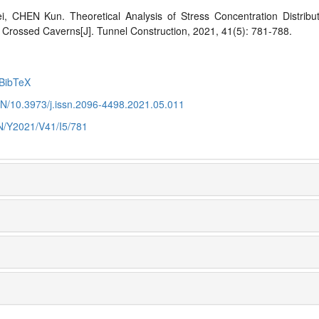
 CHEN Kun. Theoretical Analysis of Stress Concentration Distribu
n Crossed Caverns
[J]. Tunnel Construction, 2021, 41(5): 781-788.
BibTeX
CN/10.3973/j.issn.2096-4498.2021.05.011
CN/Y2021/V41/I5/781