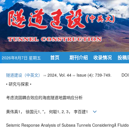
首页
期刊介绍
收录情况
投稿
2026年8月7日 星期五
隧道建设（中英文）
›› 2024, Vol. 44 ›› Issue (4): 739-749.
DOI
• 研究与探索 •
考虑流固耦合效应的海底隧道地震响应分析
黄伟真
1
， 徐国元
1, *
， 何聪
1, 2, 3
， 李百建
1
Seismic Response Analysis of Subsea Tunnels Considering
Fluid
