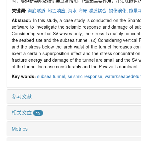
时，隧道断裂能及损伤会显著增加，
P
波起主要作用，在海底隧道
关键词:
海底隧道,
地震响应,
海水
-
海床
-
隧道耦合,
损伤演化,
能量
Abstract:
In this study, a case study is conducted on the Shant
software to investigate the seismic response and damage of sub
Considering vertical SV waves only, the stress is mainly concen
the seabed site and the subsea tunnel. (2) Considering vertical P
and the stress below the arch waist of the tunnel increases con
exert a certain superposition effect and the stress concentratio
fracture energy and damage of the tunnel are small and the SV 
of the tunnel increase considerably and the P wave is dominant. Th
Key words:
subsea tunnel,
seismic response,
water
seabed

tu
参考文献
相关文章
15
Metrics