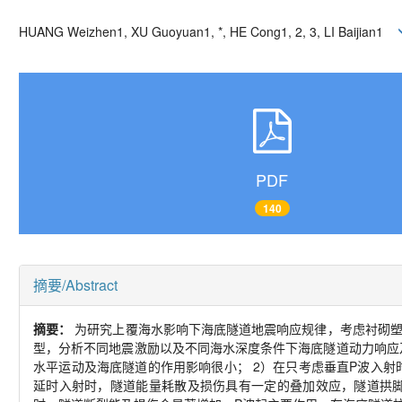
HUANG Weizhen
1, XU Guoyuan
1, *
, HE Cong
1, 2, 3
, LI Baijian
1
PDF
140
摘要/Abstract
摘要：
为研究上覆海水影响下海底隧道地震响应规律，考虑衬砌
型，分析不同地震激励以及不同海水深度条件下海底隧道动力响应
水平运动及海底隧道的作用影响很小；
2
）在只考虑垂直
P
波入射
延时入射时，隧道能量耗散及损伤具有一定的叠加效应，隧道拱