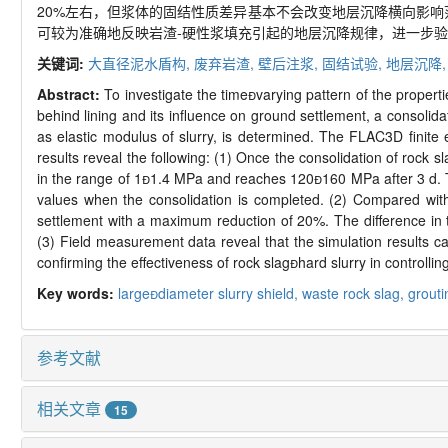
20%
左右，但浆体的固结性质差异基本不会改变地层沉降横向影响
可较为准确地反映岩渣
-
硬性浆填充引起的地层沉降规律，进一步验
关键词:
大直径泥水盾构,
废弃岩渣,
壁后注浆,
固结试验,
地层沉降
Abstract:
To investigate the time
varying pattern of the propert
behind lining and its influence on ground settlement, a consolidat
as elastic modulus of slurry, is determined. The FLAC3D finite 
results reveal the following: (1) Once the consolidation of rock sl
in the range of 1

1.4 MPa and reaches 120

160 MPa after 3 d. 
values when the consolidation is completed. (2) Compared with 
settlement with a maximum reduction of 20%. The difference in th
(3) Field measurement data reveal that the simulation results ca
confirming the effectiveness of rock slag

hard slurry in controlli
Key words:
large
diameter slurry shield,
waste rock slag,
grouti
参考文献
相关文章
15