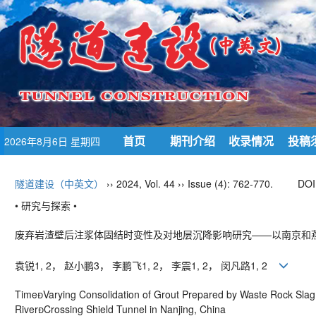
首页
期刊介绍
收录情况
投稿
2026年8月6日 星期四
隧道建设（中英文）
›› 2024, Vol. 44 ›› Issue (4): 762-770.
DOI
• 研究与探索 •
废弃岩渣壁后注浆体固结时变性及对地层沉降影响研究——以南京和
袁锐
1, 2
， 赵小鹏
3
， 李鹏飞
1, 2
， 李震
1, 2
， 闵凡路
1, 2
Time

Varying Consolidation of Grout Prepared by Waste Rock Slag
RiverCrossing Shield Tunnel in Nanjing, China