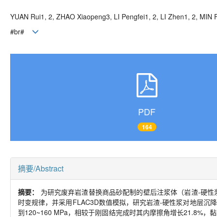
YUAN Rui1, 2, ZHAO Xiaopeng3, LI Pengfei1, 2, LI Zhen1, 2, MIN 
#br#
PDF
164
摘要/Abstract
摘要：
为研究废弃岩渣替换商品砂配制的壁后注浆体（岩渣
-
硬性
时变规律，并采用
FLAC3D
数值模拟，研究岩渣
-
硬性浆对地层沉降
到
120~160 MPa
，相较于刚固结完成时其内摩擦角增长
21.8%
，黏