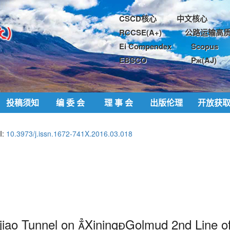
CSCD核心
中文核心
RCCSE(A+)
公路运输高质
Ei Compendex
Scopus
EBSCO
Pж(AJ)
投稿须知
编 委 会
理 事 会
出版伦理
开放获
I:
10.3973/j.issn.1672-741X.2016.03.018
jiao Tunnel on XiningGolmud 2nd Line o