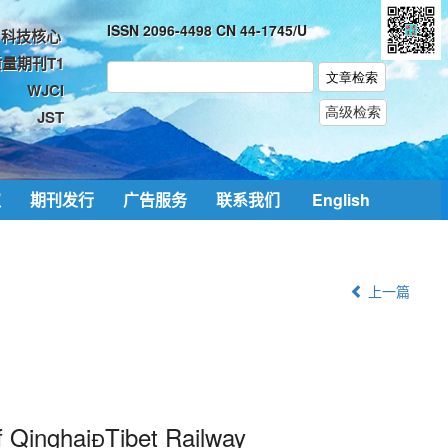
ISSN 2096-4498 CN 44-1745/U
科技核心
量期刊T1
WJCI
JST
取
期刊发行
广告服务
联系我们
English
上一篇
f QinghaiTibet Railway