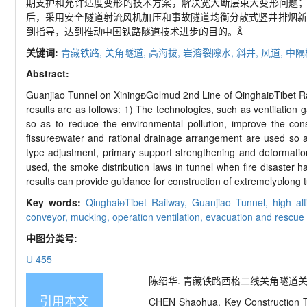
期支护和允许适度变形的技术方案，解决宽大断层束大变形问题；
后，采用安全隧道射流风机加压和事故隧道均衡分散式竖井排烟新
到指导，达到推动中国铁路隧道技术进步的目的。
关键词:
青藏铁路,
关角隧道,
高海拔,
岩溶裂隙水,
斜井,
风道,
中隔
Abstract:
Guanjiao Tunnel on XiningGolmud 2nd Line of QinghaiTibet Railw
results are as follows: 1) The technologies, such as ventilation 
so as to reduce the environmental pollution, improve the con
fissurewater and rational drainage arrangement are used so a
type adjustment, primary support strengthening and deformation 
used, the smoke distribution laws in tunnel when fire disaster ha
results can provide guidance for construction of extremelylong tu
Key words:
QinghaiTibet Railway,
Guanjiao Tunnel,
high al
conveyor,
mucking,
operation ventilation,
evacuation and rescue
中图分类号:
U 455
陈绍华. 青藏铁路西格二线关角隧道关键技术[J]
引用本文
CHEN Shaohua. Key Construction Te