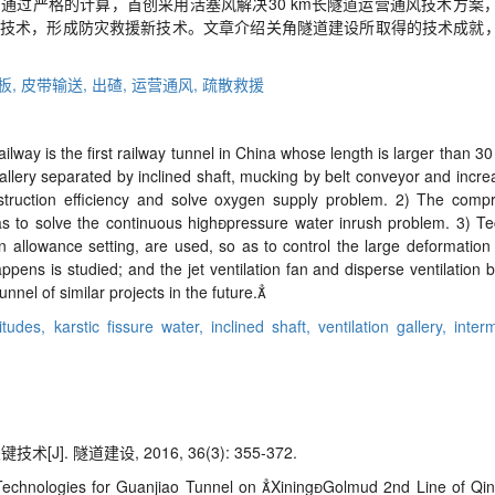
通过严格的计算，首创采用活塞风解决30 km长隧道运营通风技术方案
技术，形成防灾救援新技术。文章介绍关角隧道建设所取得的技术成就
板,
皮带输送,
出碴,
运营通风,
疏散救援
ay is the first railway tunnel in China whose length is larger than 30 
gallery separated by inclined shaft, mucking by belt conveyor and incre
struction efficiency and solve oxygen supply problem. 2) The compre
s to solve the continuous highpressure water inrush problem. 3) Te
allowance setting, are used, so as to control the large deformation of
ppens is studied; and the jet ventilation fan and disperse ventilation 
nnel of similar projects in the future.
titudes,
karstic fissure water,
inclined shaft,
ventilation gallery,
inter
. 隧道建设, 2016, 36(3): 355-372.
chnologies for Guanjiao Tunnel on XiningGolmud 2nd Line of Qing