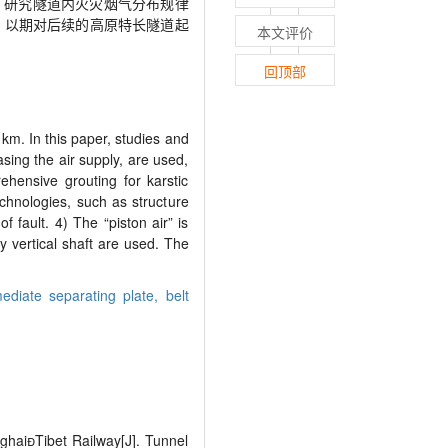
，研究隧道内火灾烟气分布规律
，以期对后续的高原特长隧道起
本文评价
回顶部
km. In this paper, studies and
asing the air supply, are used,
hensive grouting for karstic
chnologies, such as structure
 fault. 4) The “piston air” is
by vertical shaft are used. The
mediate separating plate,
belt
haiTibet Railway[J]. Tunnel