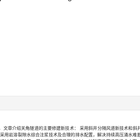
道，文章介绍关角隧道的主要修建新技术： 采用斜井分隔风道新技术和斜
采用岩溶裂隙水综合注浆技术及合理的排水配置，解决持续高压涌水难