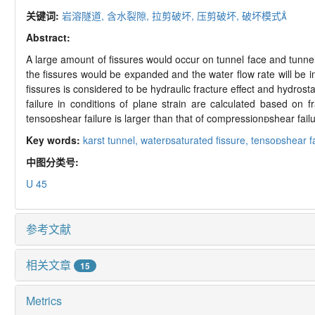
关键词:
岩溶隧道,
含水裂隙,
拉剪破坏,
压剪破坏,
破坏模式
Abstract:
A large amount of fissures would occur on tunnel face and tunnel 
the fissures would be expanded and the water flow rate will be 
fissures is considered to be hydraulic fracture effect and hydros
failure in conditions of plane strain are calculated based on 
tensoshear failure is larger than that of compressionshear fail
Key words:
karst tunnel,
watersaturated fissure,
tensoshear fa
中图分类号:
U 45
参考文献
相关文章
15
Metrics