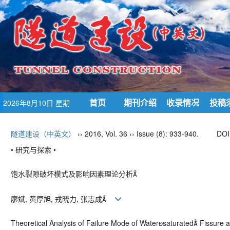
首页
期刊介绍
收录情况
投稿
2026年8月10日 星期
一
隧道建设（中英文）
›› 2016, Vol. 36 ›› Issue (8): 933-940.
DOI
• 研究与探索 •
饱水裂隙破坏模式及影响因素理论分析
廖斌, 黄厚旭, 戎晓力, 张志成
Theoretical Analysis of Failure Mode of Watersaturated Fissure a