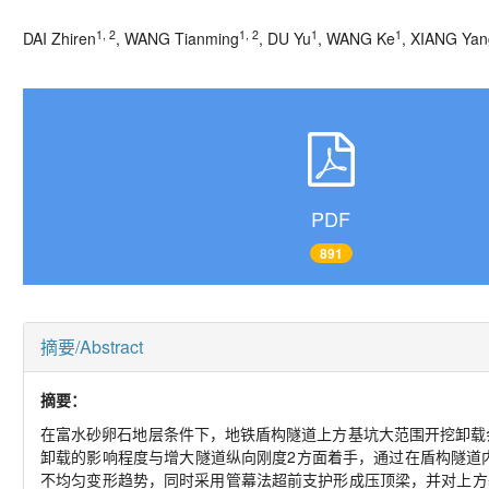
1, 2
1, 2
1
1
DAI Zhiren
, WANG Tianming
, DU Yu
, WANG Ke
, XIANG Yan
PDF
891
摘要/Abstract
摘要：
在富水砂卵石地层条件下，地铁盾构隧道上方基坑大范围开挖卸载
卸载的影响程度与增大隧道纵向刚度2方面着手，通过在盾构隧道
不均匀变形趋势，同时采用管幕法超前支护形成压顶梁，并对上方