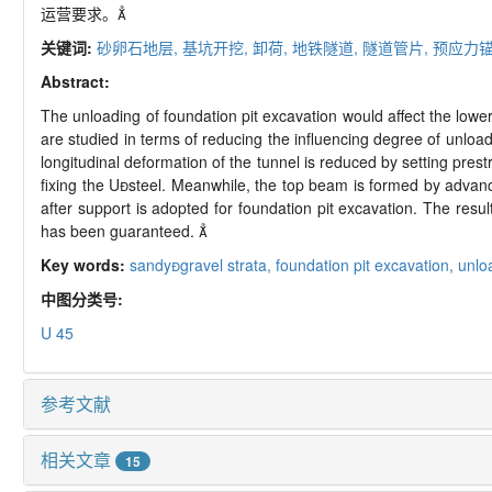
运营要求。
关键词:
砂卵石地层,
基坑开挖,
卸荷,
地铁隧道,
隧道管片,
预应力锚
Abstract:
The unloading of foundation pit excavation would affect the lower
are studied in terms of reducing the influencing degree of unload
longitudinal deformation of the tunnel is reduced by setting pre
fixing the Usteel. Meanwhile, the top beam is formed by advanced
after support is adopted for foundation pit excavation. The resu
has been guaranteed. 
Key words:
sandygravel strata,
foundation pit excavation,
unlo
中图分类号:
U 45
参考文献
相关文章
15