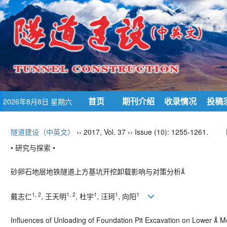
首页
期刊介绍
收录情况
投稿
2026年8月8日 星期六
隧道建设（中英文）
›› 2017, Vol. 37 ›› Issue (10): 1255-1261.
• 研究与探索 •
砂卵石地层地铁隧道上方基坑开挖卸载影响与对策分析
1, 2
1, 2
1
1
1
戴志仁
, 王天明
, 杜宇
, 汪珂
, 向阳
Influences of Unloading of Foundation Pit Excavation on Lower  