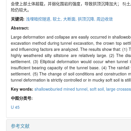
会使上部土体超载，并弱化围岩的强度，导致拱顶沉降加大； 5)
险仍较大。
关键词:
浅埋暗挖隧道,
软土,
大断面,
拱顶沉降,
周边收敛
Abstract:
Large deformation and collapse are easily occurred in shallowbu
excavation method during tunnel excavation, the crown top sett
and influencing factors are analyzed. The results show that: (1
highly weathered silty siltstone are relatively large. (2) The 
settlement. (3) Elliptical deformation would occur when tunnel i
insufficient bearing capacity of the tunnel base. (4) The rainfa
settlement. (5) The change of soil conditions and construction 
tunnel deformation is strictly controlled or in mucky soft soil is still
Key words:
shallowburied mined tunnel,
soft soil,
large cross
中图分类号:
U 45
参考文献