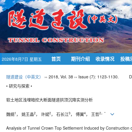
首页
期刊介绍
收录情况
投稿
2026年8月7日 星期五
隧道建设（中英文）
›› 2018, Vol. 38 ›› Issue (7): 1123-1130.
D
• 研究与探索 •
软土地区浅埋暗挖大断面隧道拱顶沉降实测分析
1
2
2
3
4
2，*
魏纲
， 姚王晶
， 许斌
， 石长江
， 傅翼
， 王哲
Analysis of Tunnel Crown Top Settlement Induced by Construction o