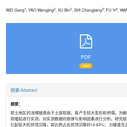
1
2
2
3
4
WEI Gang
, YAO Wangjing
, XU Bin
, SHI Changjiang
, FU Yi
, WA
PDF
1041
摘要/Abstract
摘要：
软土地区的浅埋隧道由于土层软弱，易产生较大变形和坍塌。为解
拱隆起进行实测，对实测数据的规律与影响因素进行分析。研究结果
引起较大的拱顶沉降，其比例占总拱顶沉降的14.63%； 3)隧