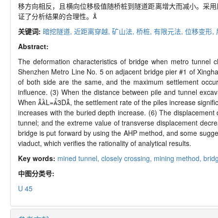
移方向相反，且横向位移极值随桥桩到隧道距离增大而减小。采用
证了分析结果的合理性。
关键词:
暗挖隧道,
近距离穿越,
矿山法,
桥桩,
有限元法,
位移变形,
Abstract:
The deformation characteristics of bridge when metro tunnel cl
Shenzhen Metro Line No. 5 on adjacent bridge pier #1 of Xinghai
of both side are the same, and the maximum settlement occurs o
influence. (3) When the distance between pile and tunnel excava
When L=3D, the settlement rate of the piles increase significa
increases with the buried depth increase. (6) The displacement di
tunnel; and the extreme value of transverse displacement decrea
bridge is put forward by using the AHP method, and some sugges
viaduct, which verifies the rationality of analytical results.
Key words:
mined tunnel,
closely crossing,
mining method,
brid
中图分类号:
U 45