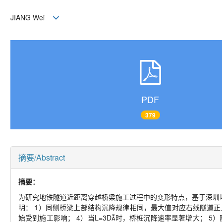
JIANG Wei
PDF
379
摘要/Abstract
摘要：
为研究地铁隧道近距离穿越桥梁施工过程中的变形特点，基于深圳地
明： 1）同侧桥梁上部结构沉降规律相同，最大值对应右线隧道正上
始受到施工影响； 4）当L=3D时，桥桩沉降速率显著增大； 