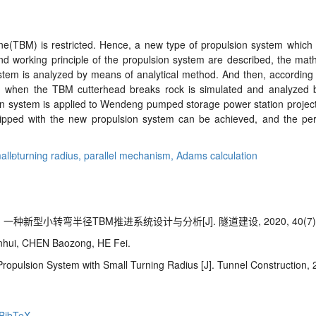
ine(TBM) is restricted. Hence, a new type of propulsion system which 
and working principle of the propulsion system are described, the mat
stem is analyzed by means of analytical method. And then, according t
stem when the TBM cutterhead breaks rock is simulated and analyzed 
ulsion system is applied to Wendeng pumped storage power station proje
ipped with the new propulsion system can be achieved, and the perf
all
turning radius,
parallel mechanism,
Adams calculation
飞. 一种新型小转弯半径
TBM
推进系统设计与分析[J]. 隧道建设, 2020, 40(7): 
anhui, CHEN Baozong, HE Fei.
Propulsion
System with Small Turning Radius [J]. Tunnel Construction,
BibTeX