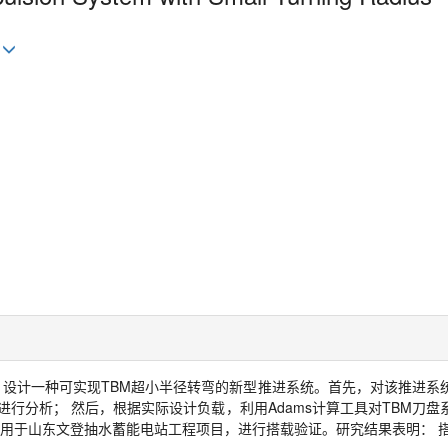
i
，设计一种可实现
TBM
超小半径转弯的新型推进系统。首先，对该推进系
进行分析； 然后，根据实际设计负载，利用
Adams
计算工具对
TBM
刀盘
应用于山东文登抽水蓄能电站工程项目，进行搭载验证。研究结果表明： 