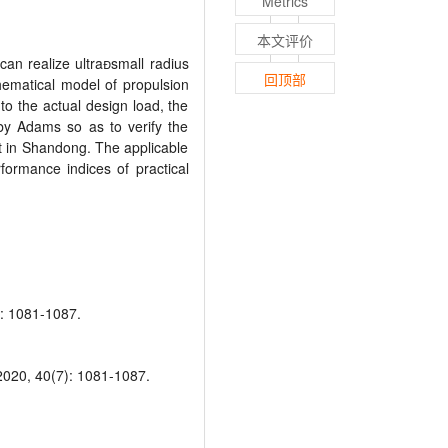
Metrics
本文评价
can realize ultra
small radius
回顶部
hematical model of propulsion
o the actual design load, the
by Adams so as to verify the
ct in Shandong. The applicable
ormance indices of practical
1081-1087.
 2020, 40(7): 1081-1087.