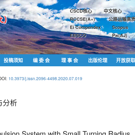
CSCD核心
中文核心
RCCSE(A+)
公路运输高质
Ei Compendex
Scopus
EBSCO
Pж(AJ)
投稿须知
编 委 会
理 事 会
出版伦理
开放获
DOI:
10.3973/j.issn.2096-4498.2020.07.019
与分析
pulsion
System with Small Turning Radius