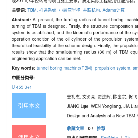
现
30 m
小半径转弯的项目施工要求，满足实际工程应用性能指标。
关键词:
TBM,
推进系统,
小转弯半径,
并联机构,
Adams
计算
Abstract:
At present, the turning radius of tunnel boring mach
turning of TBM is designed. Firstly, the structure composition 
system is established, and the kinematic performance of the sy
operation condition of the oil cylinder of the propulsion sy
theoretical feasibility of the scheme design. Finally, the prop
results show that the small

turning radius (30 m) of TBM equ
engineering application can be met.
Key words:
tunnel boring machine(TBM),
propulsion system,
sm
中图分类号:
U 455.3
+1
姜礼杰, 文勇亮, 贾连辉, 陈宝宗, 贺
引用本文
JIANG Lijie, WEN Yongliang, JIA Li
Design and Analysis of a New TBM 
收藏文章
0
/
推荐
使用本文
导出引用管理器
EndNote
|
Ris
|