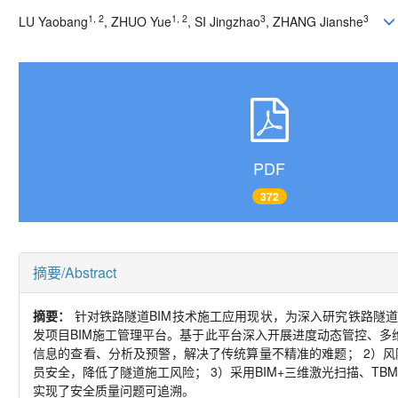
1, 2
1, 2
3
3
LU Yaobang
, ZHUO Yue
, SI Jingzhao
, ZHANG Jianshe
PDF
372
摘要/Abstract
摘要：
针对铁路隧道
BIM
技术施工应用现状，为深入研究铁路隧
发项目
BIM
施工管理平台。基于此平台深入开展进度动态管控、多
信息的查看、分析及预警，解决了传统算量不精准的难题；
2
）风
员安全，降低了隧道施工风险；
3
）采用
BIM+
三维激光扫描、
TB
实现了安全质量问题可追溯。