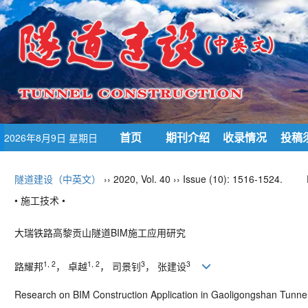
首页
期刊介绍
收录情况
投稿
2026年8月9日 星期日
隧道建设（中英文）
›› 2020, Vol. 40 ›› Issue (10): 1516-1524.
• 施工技术 •
大瑞铁路高黎贡山隧道
BIM
施工应用研究
1, 2
1, 2
3
3
路耀邦
， 卓越
， 司景钊
， 张建设
Research on BIM Construction Application in Gaoligongshan Tunne