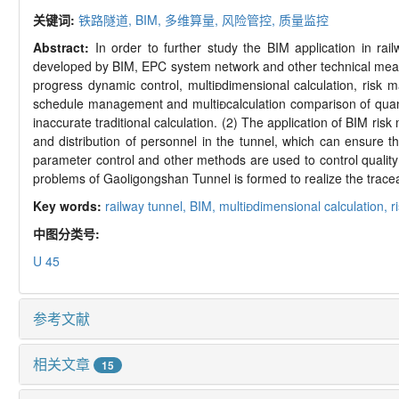
关键词:
铁路隧道,
BIM
,
多维算量,
风险管控,
质量监控
Abstract:
In order to further study the BIM application in ra
developed by BIM, EPC system network and other technical mea
progress dynamic control, multi

dimensional calculation, risk 
schedule management and multi

calculation comparison of quan
inaccurate traditional calculation. (2) The application of BIM ri
and distribution of personnel in the tunnel, which can ensure 
parameter control and other methods are used to control quality 
problems of Gaoligongshan Tunnel is formed to realize the traceab
Key words:
railway tunnel,
BIM,
multi
dimensional calculation,
r
中图分类号:
U 45
参考文献
相关文章
15