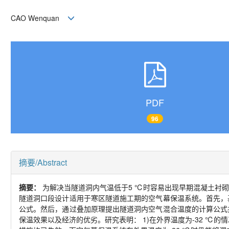
CAO Wenquan
PDF
96
摘要/Abstract
摘要：
为解决当隧道洞内气温低于5 ℃时容易出现早期混凝土衬
隧道洞口段设计适用于寒区隧道施工期的空气幕保温系统。首先，
公式。然后，通过叠加原理提出隧道洞内空气混合温度的计算公式
保温效果以及经济的优劣。研究表明： 1)在外界温度为-32 ℃的情