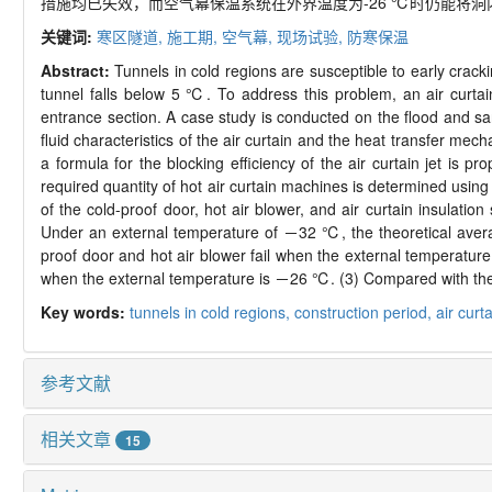
措施均已失效，而空气幕保温系统在外界温度为-26 ℃时仍能将洞内
关键词:
寒区隧道,
施工期,
空气幕,
现场试验,
防寒保温
Abstract:
Tunnels in cold regions are susceptible to early crack
tunnel falls below 5 ℃. To address this problem, an air curtai
entrance section. A case study is conducted on the flood and s
fluid characteristics of the air curtain and the heat transfer mech
a formula for the blocking efficiency of the air curtain jet is p
required quantity of hot air curtain machines is determined using
of the cold-proof door, hot air blower, and air curtain insulati
Under an external temperature of －32 ℃, the theoretical averag
proof door and hot air blower fail when the external temperat
when the external temperature is －26 ℃. (3) Compared with the ho
Key words:
tunnels in cold regions,
construction period,
air curt
参考文献
相关文章
15