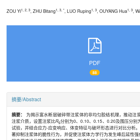
1, 2, 3
1, 3, *
1, 3
1, 3
ZOU Yi
, ZHU Bitang
, LUO Ruping
, OUYANG Hua
, W
PDF
88
摘要/Abstract
摘要：
为揭示富水断层破碎带注浆体的非均匀胶结机理，推动注浆设
注浆介质，设置注浆比
R
分别为0、0.10、0.15、0.20及围
g
试验，并结合应力-应变响应、体变特征与破坏形态进行对比分析。
著抑制注浆体的脆性行为，并促使注浆体力学行为发生峰后延性强化；