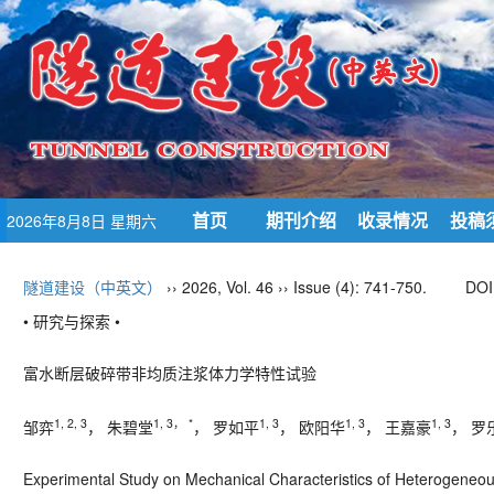
首页
期刊介绍
收录情况
投稿
2026年8月8日 星期六
隧道建设（中英文）
›› 2026, Vol. 46 ›› Issue (4): 741-750.
DOI
• 研究与探索 •
富水断层破碎带非均质注浆体力学特性试验
1, 2, 3
1, 3， *
1, 3
1, 3
1, 3
邹弈
， 朱碧堂
， 罗如平
， 欧阳华
， 王嘉豪
， 罗
Experimental Study on Mechanical Characteristics of Heterogeneou