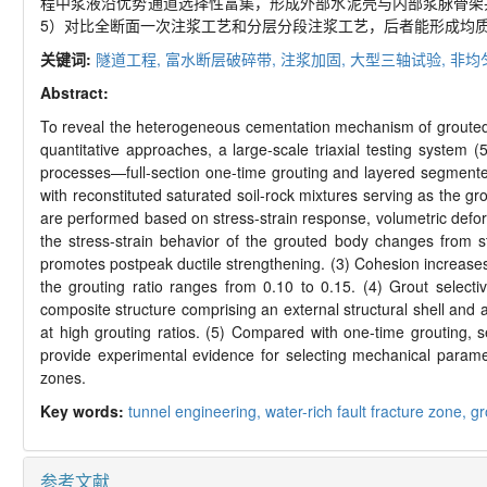
程中浆液沿优势通道选择性富集，形成外部水泥壳与内部浆脉骨架
5）对比全断面一次注浆工艺和分层分段注浆工艺，后者能形成均
关键词:
隧道工程,
富水断层破碎带,
注浆加固,
大型三轴试验,
非均
Abstract:
To reveal the heterogeneous cementation mechanism of grouted bo
quantitative approaches, a large-scale triaxial testing syst
processes—full-section one-time grouting and layered segmented
with reconstituted saturated soil-rock mixtures serving as the 
are performed based on stress-strain response, volumetric deformat
the stress-strain behavior of the grouted body changes from str
promotes postpeak ductile strengthening. (3) Cohesion increases 
the grouting ratio ranges from 0.10 to 0.15. (4) Grout select
composite structure comprising an external structural shell and
at high grouting ratios. (5) Compared with one-time grouting, 
provide experimental evidence for selecting mechanical parame
zones.
Key words:
tunnel engineering,
water-rich fault fracture zone,
gr
参考文献