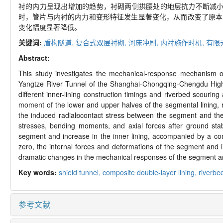
衬的内力呈现出增加的趋势，衬砌两侧拱腰处的地层抗力不断减小
时，管片与内衬的内力和变形特征发生显著变化，从而改变了原本
变化幅度显著降低。
关键词:
盾构隧道,
复合式双层衬砌,
河床冲刷,
内衬施作时机,
有限
Abstract:
This study investigates the mechanical-response mechanism of
Yangtze River Tunnel of the Shanghai-Chongqing-Chengdu High-
different inner-lining construction timings and riverbed scourin
moment of the lower and upper halves of the segmental lining, 
the induced radialcontact stress between the segment and the in
stresses, bending moments, and axial forces after ground stabi
segment and increase in the inner lining, accompanied by a con
zero, the internal forces and deformations of the segment and in
dramatic changes in the mechanical responses of the segment and 
Key words:
shield tunnel,
composite double-layer lining,
riverbe
参考文献