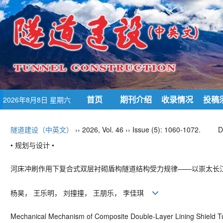
首页
期刊介绍
收录情况
投稿
2026年8月8日 星期六
隧道建设（中英文）
›› 2026, Vol. 46 ›› Issue (5): 1060-1072.
D
• 规划与设计 •
河床冲刷作用下复合式双层衬砌盾构隧道结构受力规律——以崇太长
杨昊， 王乐明， 刘撞撞， 王朋乐， 李佳琪
Mechanical Mechanism of Composite Double-Layer Lining Shield Tu