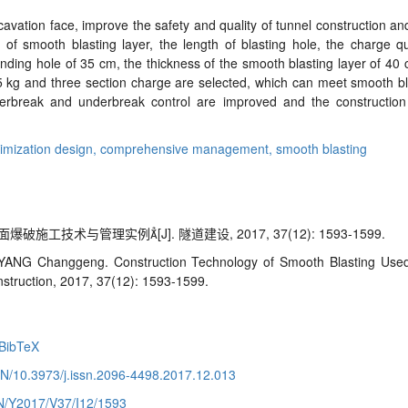
avation face, improve the safety and quality of tunnel construction and
s of smooth blasting layer, the length of blasting hole, the charge q
unding hole of 35 cm, the thickness of the smooth blasting layer of 40 
75 kg and three section charge are selected, which can meet smooth bl
overbreak and underbreak control are improved and the construction
imization design,
comprehensive management,
smooth blasting
施工技术与管理实例[J]. 隧道建设, 2017, 37(12): 1593-1599.
ANG Changgeng. Construction Technology of Smooth Blasting Used 
struction, 2017, 37(12): 1593-1599.
BibTeX
CN/10.3973/j.issn.2096-4498.2017.12.013
CN/Y2017/V37/I12/1593