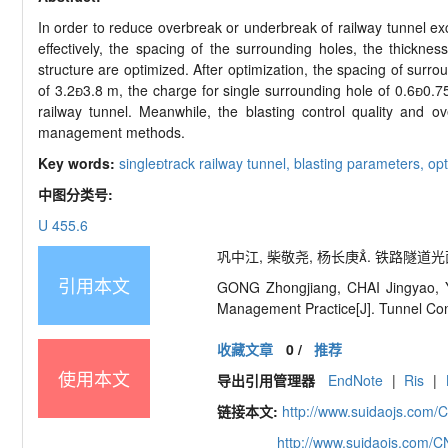
In order to reduce overbreak or underbreak of railway tunnel exc
effectively, the spacing of the surrounding holes, the thicknes
structure are optimized. After optimization, the spacing of surro
of 3.23.8 m, the charge for single surrounding hole of 0.60.
railway tunnel. Meanwhile, the blasting control quality and 
management methods.
Key words:
singletrack railway tunnel,
blasting parameters,
opt
中图分类号:
U 455.6
巩中江, 柴敬尧, 杨长庚. 铁路隧道光面爆破
引用本文
GONG Zhongjiang, CHAI Jingyao, Y
Management Practice[J]. Tunnel Con
收藏文章
0
/
推荐
使用本文
导出引用管理器
EndNote
|
Ris
|
链接本文:
http://www.suidaojs.com/
http://www.suidaojs.com/