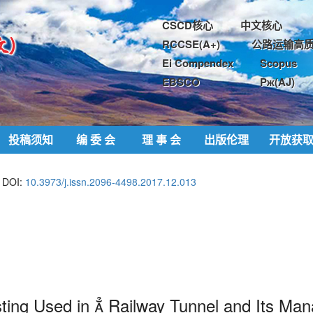
CSCD核心
中文核心
RCCSE(A+)
公路运输高质
Ei Compendex
Scopus
EBSCO
Pж(AJ)
投稿须知
编 委 会
理 事 会
出版伦理
开放获
DOI:
10.3973/j.issn.2096-4498.2017.12.013
ting Used in  Railway Tunnel and Its Ma