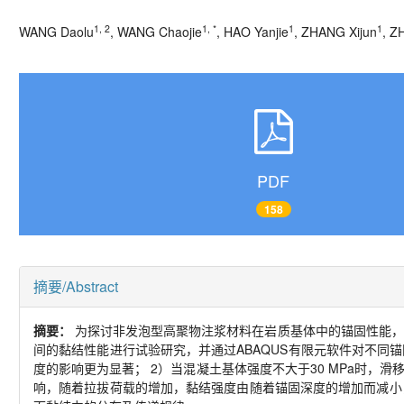
1, 2
1, *
1
1
WANG Daolu
, WANG Chaojie
, HAO Yanjie
, ZHANG Xijun
, Z
PDF
158
摘要/Abstract
摘要：
为探讨非发泡型高聚物注浆材料在岩质基体中的锚固性能，
间的黏结性能进行试验研究，并通过
ABAQUS
有限元软件对不同锚
度的影响更为显著；
2
）当混凝土基体强度不大于
30 MPa
时，滑
响，随着拉拔荷载的增加，黏结强度由随着锚固深度的增加而减小