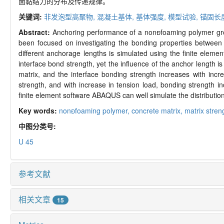
面黏结力的分布及传递规律。
关键词:
非发泡型高聚物,
混凝土基体,
基体强度,
模型试验,
锚固长
Abstract:
Anchoring performance of a non
foaming polymer grou
been focused on investigating the bonding properties between
different anchorage lengths is simulated using the finite ele
interface bond strength, yet the influence of the anchor length 
matrix, and the interface bonding strength increases with incre
strength, and with increase in tension load, bonding strength 
finite element software ABAQUS can well simulate the distribution
Key words:
non
foaming polymer,
concrete matrix,
matrix stren
中图分类号:
U 45
参考文献
相关文章
15