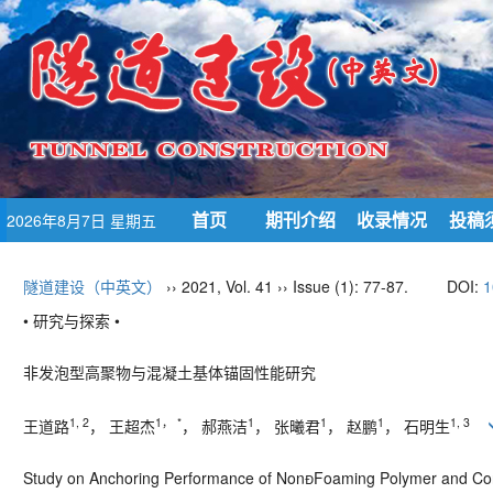
首页
期刊介绍
收录情况
投稿
2026年8月7日 星期五
隧道建设（中英文）
›› 2021, Vol. 41 ›› Issue (1): 77-87.
DOI:
1
• 研究与探索 •
非发泡型高聚物与混凝土基体锚固性能研究
1, 2
1
，
*
1
1
1
1, 3
王道路
， 王超杰
， 郝燕洁
， 张曦君
， 赵鹏
， 石明生
Study on Anchoring Performance of Non
Foaming Polymer and Con