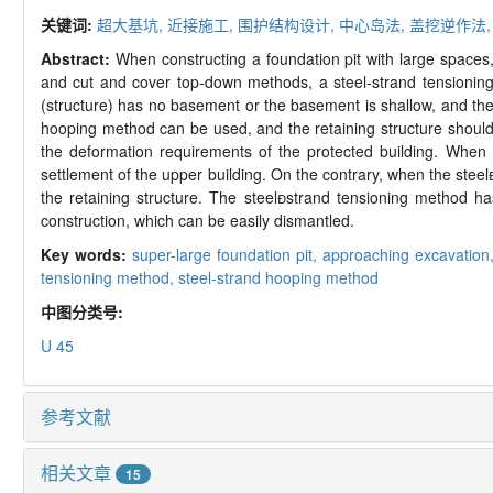
关键词:
超大基坑,
近接施工,
围护结构设计,
中心岛法,
盖挖逆作法
Abstract:
When constructing a foundation pit with large spaces,
and cut
and
cover top
-
down methods, a steel
-
strand tensionin
(structure) has no basement or the basement is shallow, and the
hooping method can be used, and the retaining structure should 
the deformation requirements of the protected building. When 
settlement of the upper building. On the contrary, when the steel
the retaining structure. The steel

strand tensioning method ha
construction, which can be easily dismantled.
Key words:
super-
large foundation pit,
approaching excavation
tensioning method,
steel-
strand hooping method
中图分类号:
U 45
参考文献
相关文章
15