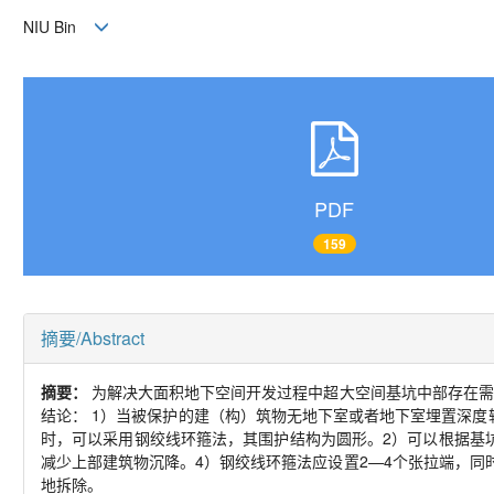
NIU Bin
PDF
159
摘要/Abstract
摘要：
为解决大面积地下空间开发过程中超大空间基坑中部存在需
结论：
1
）当被保护的建（构）筑物无地下室或者地下室埋置深度
时，可以采用钢绞线环箍法，其围护结构为圆形。
2
）可以根据基
减少上部建筑物沉降。
4
）钢绞线环箍法应设置
2
—
4
个张拉端，同
地拆除。