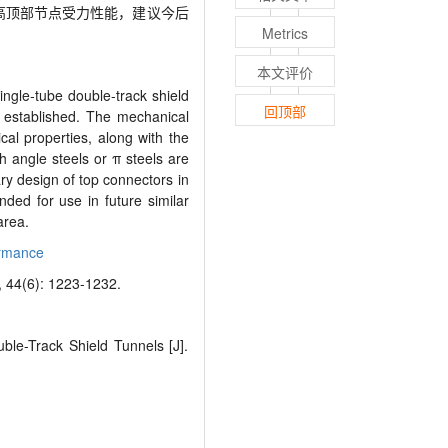
高顶部节点受力性能，建议今后
Metrics
本文评价
ingle-
tube double-
track shield
回顶部
e established. The mechanical
cal properties, along with the
th angle steels or
π
steels are
ary design of top connectors in
ed for use in future similar
area.
ormance
): 1223-1232.
ble-Track Shield Tunnels [J].