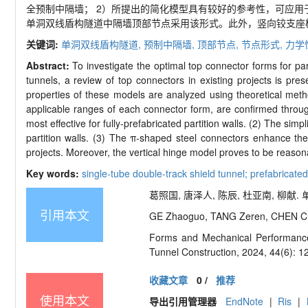
全预制中隔墙；
2
）所提出的简化模型具有较好的参考性，可应用
单洞双线盾构隧道中隔墙顶部节点采用该形式。此外，竖向铰支座
关键词:
单洞双线盾构隧道,
预制中隔墙,
顶部节点,
节点形式,
力学
Abstract:
To investigate the optimal top connector forms for pa
tunnels, a review of top connectors in existing projects is pr
properties of these models are analyzed using theoretical metho
applicable ranges of each connector form, are confirmed through
most effective for fully-
prefabricated partition walls. (2) The simp
partition walls. (3) The
π-
shaped steel connectors enhance the 
projects. Moreover, the vertical hinge model proves to be reasona
Key words:
single-
tube double-
track shield tunnel; prefabricated
葛照国, 唐泽人, 陈辰, 杜亚南, 柳献. 
引用本文
GE Zhaoguo, TANG Zeren, CHEN Ch
Forms and Mechanical Performance o
Tunnel Construction, 2024, 44(6): 1
收藏文章
0
/
推荐
使用本文
导出引用管理器
EndNote
|
Ris
|