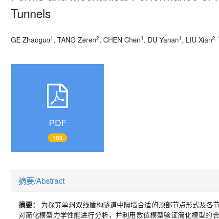
Tunnels
1
2
1
1
2, 
GE Zhaoguo
, TANG Zeren
, CHEN Chen
, DU Yanan
, LIU Xian
PDF
103
摘要/Abstract
摘要：
为探究单洞双线盾构隧道中隔墙合适的顶部节点形式及各
对简化模型力学性能进行分析，并利用数值模型验证简化模型的