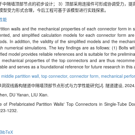
于中隔墙顶部节点的初步设计；
3
）顶部采用连接件可形成协调受力，提
模型受力形式合理，今后工程可基于该模型进行实践探索。
性能
rtition walls and the mechanical properties of each connector form in s
esented, and simplified calculation models for each connector form ar
ds. In addition, the validity of the simplified models and the mechani
 numerical simulations. The key findings are as follows: (1) Bolts wi
lified model provides reliable references and is suitable for the prelimin
mechanical properties of the top connectors and are thus recommend
ble and serves as a foundational reference for future research in this 
 middle partition wall,
top connector,
connector form,
mechanical perf
单洞双线盾构隧道中隔墙顶部节点形式与力学性能研究[J]. 隧道建设, 2024, 44(6
en, DU Yanan, LIU Xian.
f Prefabricated Partition Walls′ Top Connectors in Single-Tube Dou
223-1232.
BibTeX