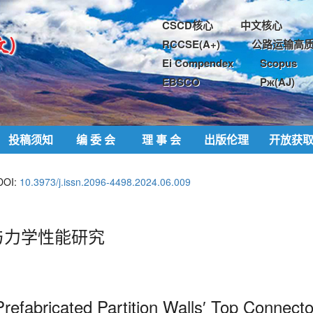
CSCD核心
中文核心
RCCSE(A+)
公路运输高质
Ei Compendex
Scopus
EBSCO
Pж(AJ)
投稿须知
编 委 会
理 事 会
出版伦理
开放获
DOI:
10.3973/j.issn.2096-4498.2024.06.009
与力学性能研究
fabricated Partition Walls′ Top Connector