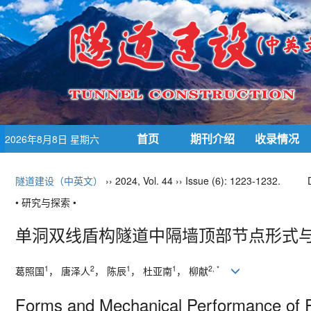
首页
期刊介绍
收录情况
2026年8月8日 星期六
隧道建设（中英文）
›› 2024, Vol. 44 ›› Issue (6): 1223-1232.
• 研究与探索 •
单洞双线盾构隧道中隔墙顶部节点形式
1
2
1
1
2, *
葛照国
， 唐泽人
， 陈辰
， 杜亚南
， 柳献
Forms and Mechanical Performance of Pre