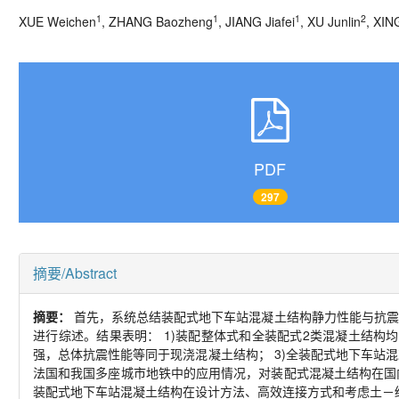
1
1
1
2
XUE Weichen
, ZHANG Baozheng
, JIANG Jiafei
, XU Junlin
, XIN
PDF
297
摘要/Abstract
摘要：
首先，系统总结装配式地下车站混凝土结构静力性能与抗震
进行综述。结果表明：
1)
装配整体式和全装配式
2
类混凝土结构均
强，总体抗震性能等同于现浇混凝土结构；
3)
全装配式地下车站混
法国和我国多座城市地铁中的应用情况，对装配式混凝土结构在国
装配式地下车站混凝土结构在设计方法、高效连接方式和考虑土－