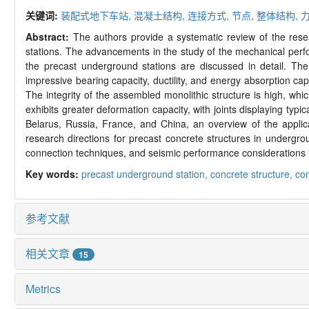
关键词:
装配式地下车站
,
混凝土结构,
连接方式,
节点,
整体结构,
Abstract:
The authors provide a systematic review of the rese
stations. The advancements in the study of the mechanical perform
the precast underground stations are discussed in detail. The
impressive bearing capacity, ductility, and energy absorption cap
The integrity of the assembled monolithic structure is high, whi
exhibits greater deformation capacity, with joints displaying typic
Belarus, Russia, France, and China, an overview of the applicat
research directions for precast concrete structures in undergrou
connection techniques, and seismic performance considerations i
Key words:
precast underground station,
concrete structure,
co
参考文献
相关文章
15
Metrics