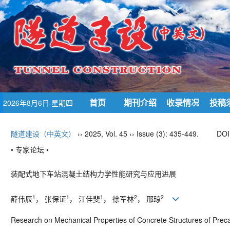
首页
期刊介绍
收录情况
投稿
2026年8月6日 星期四
隧道建设（中英文）
›› 2025, Vol. 45 ›› Issue (3): 435-449.
DOI
• 专家论坛 •
装配式地下车站混凝土结构力学性能研究与应用进展
1
1
1
2
2
薛伟辰
， 张保证
， 江佳斐
， 徐军林
， 邢琼
Research on Mechanical Properties of Concrete Structures of Preca