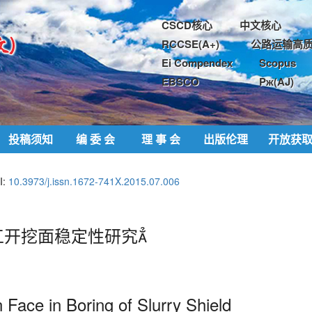
CSCD核心
中文核心
RCCSE(A+)
公路运输高质
Ei Compendex
Scopus
EBSCO
Pж(AJ)
投稿须知
编 委 会
理 事 会
出版伦理
开放获
I:
10.3973/j.issn.1672-741X.2015.07.006
开挖面稳定性研究
n Face in Boring of Slurry Shield