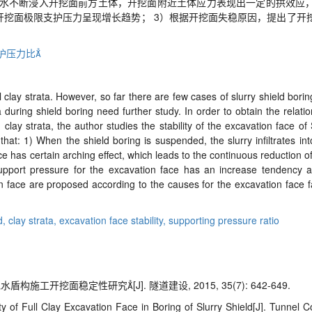
泥水不断浸入开挖面前方土体，开挖面附近土体应力表现出一定的拱效应
开挖面极限支护压力呈现增长趋势； 3）根据开挖面失稳原因，提出了开
护压力比
lay strata. However, so far there are few cases of slurry shield boring 
a during shield boring need further study. In order to obtain the relat
n clay strata, the author studies the stability of the excavation face 
at: 1) When the shield boring is suspended, the slurry infiltrates into
e has certain arching effect, which leads to the continuous reduction of 
e support pressure for the excavation face has an increase tendency 
n face are proposed according to the causes for the excavation face fa
d,
clay strata,
excavation face stability,
supporting pressure ratio
工开挖面稳定性研究[J]. 隧道建设, 2015, 35(7): 642-649.
of Full Clay Excavation Face in Boring of Slurry Shield[J]. Tunnel Co