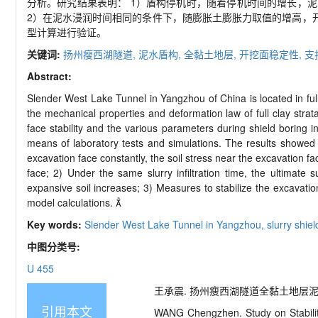
分析。研究结果表明： 1）盾构停机时，随着停机时间的增长，
2）在泥水浸润时间相同的条件下，随膨胀土膨胀力取值的增高，
型计算进行验证。
关键词:
扬州瘦西湖隧道,
泥水盾构,
全黏土地层,
开挖面稳定性,
支
Abstract:
Slender West Lake Tunnel in Yangzhou of China is located in full c
the mechanical properties and deformation law of full clay strat
face stability and the various parameters during shield boring i
means of laboratory tests and simulations. The results showed th
excavation face constantly, the soil stress near the excavation fac
face; 2) Under the same slurry infiltration time, the ultimat
expansive soil increases; 3) Measures to stabilize the excavatio
model calculations. 
Key words:
Slender West Lake Tunnel in Yangzhou,
slurry shiel
中图分类号:
U 455
王承震. 扬州瘦西湖隧道全黏土地层泥水盾构施
引用本文
WANG Chengzhen. Study on Stability 