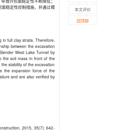
，导致开挖面稳定性不断降低；
挖面稳定性控制措施，并通过模
本文评价
回顶部
in full clay strata. Therefore,
ionship between the excavation
of Slender West Lake Tunnel by
 the soil mass in front of the
the stability of the excavation
as the expansion force of the
ilure and are also verified by
nstruction, 2015, 35(7): 642-