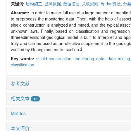
关键词:
盾构施工,
监测数据,
数据挖掘,
关联规则,
Apriori
算法,
分类
Abstract:
In order to make full use of a large number of monito
to preprocess the monitoring data. Then, with the help of assoc
shield construction is analyzed and mined, and the typical assoc
unknown laws. Finally, based on classification and regression 
three

dimensional geological model is built to interpret and app
truly and can be used as an effective supplement to the geologica
verified by Guangzhou metro section.

Key words:
shield construction,
monitoring data,
data minin
classification
参考文献
相关文章
15
Metrics
本文评价