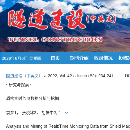
首页
期刊介绍
收录情况
投稿
2026年8月6日 星期四
隧道建设（中英文）
›› 2022, Vol. 42 ›› Issue (S2): 234-241.
DO
• 研究与探索 •
盾构实时监测数据分析与挖掘
袁梦
1
， 张晓冰
2
， 胡振中
2, *
Analysis and Mining of Real
Time Monitoring Data from Shield Ma