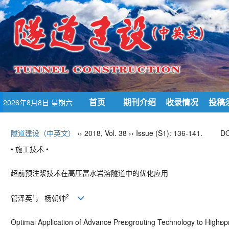
首页
期刊介绍
收录情况
投稿
2026年8月8日 星期六
隧道建设（中英文）
›› 2018, Vol. 38 ›› Issue (S1): 136-141.
DO
• 施工技术 •
超前预注浆技术在高压富水岩溶隧道中的优化应用
1
2
管泽英
， 杨朝帅
Optimal Application of Advance Pregrouting Technology to Highp