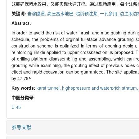
既能确保堵水效果，又能实现快速开挖。通过现场应用，每个注浆循环加
关键词:
岩溶隧道,
高压富水地层,
超前预注浆,
一孔多用,
边注浆边
Abstract:
In order to avoid the risk of water inrush and mud gushing durin
schedule, the problems of orginal fullface advance grouting s
construction scheme is optimized in terms of opening design, 
reinforcing inside applied to upper crosssection, is proposed. T
of drilling platform disassembling and assembling, which can r
grouting while examining, the grouting effect of previous holes
effect and rapid excavation can be guaranteed. The site applicat
by 47.79%.
Key words:
karst tunnel,
highpressure and waterrich stratum
中图分类号:
U 45
参考文献