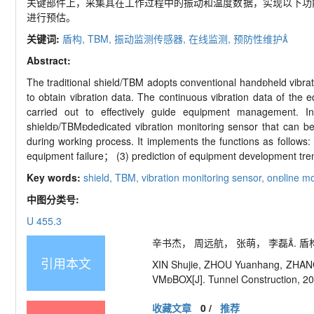
关键部件上，采集其在工作过程中的振动和温度数据，实现以下功能
进行预估。
关键词:
盾构,
TBM,
振动监测传感器,
在线监测,
预防性维护
Abstract:
The traditional shield/TBM adopts conventional handheld vibrato
to obtain vibration data. The continuous vibration data of the
carried out to effectively guide equipment management. I
shield/TBMdedicated vibration monitoring sensor that can be
during working process. It implements the functions as follows
equipment failure； (3) prediction of equipment development tre
Key words:
shield,
TBM,
vibration monitoring sensor,
online mo
中图分类号:
U 455.3
辛书杰， 周远航， 张萌， 李磊. 盾构／T
引用本文
XIN Shujie, ZHOU Yuanhang, ZHANG 
VMBOX[J]. Tunnel Construction, 20
收藏文章
0
/
推荐