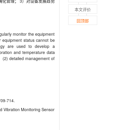
确化管理； 3）对设备发展趋势
本文评价
回顶部
egularly monitor the equipment
or equipment status cannot be
logy are used to develop a
ibration and temperature data
a； (2) detailed management of
9-714.
 Vibration Monitoring Sensor