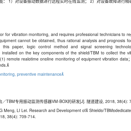
： 1）对设备振动数据进行远程实时在线监测； 2）对设备故障进行精
r for vibration monitoring, and requires professional technicians to r
 equipment cannot be obtained, thus rational analysis and prognosis f
n this paper, logic control method and signal screening techno
 installed on the key components of the shield/TBM to collect the v
: (1) remote realtime online monitoring of equipment vibration dat
nds.
nitoring,
preventive maintenance
BM专用振动监测传感器VM-BOX的研发[J]. 隧道建设, 2018, 38(4): 70
Meng, LI Lei. Research and Development of Shield/TBMdedicated
18, 38(4): 709-714.