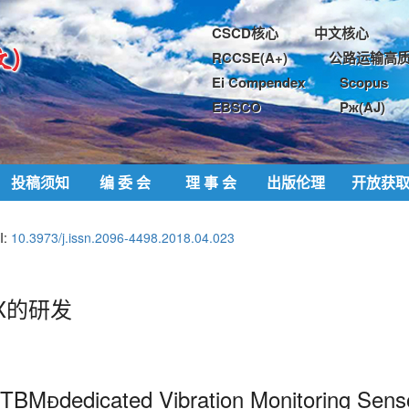
CSCD核心
中文核心
RCCSE(A+)
公路运输高质
Ei Compendex
Scopus
EBSCO
Pж(AJ)
投稿须知
编 委 会
理 事 会
出版伦理
开放获
I:
10.3973/j.issn.2096-4498.2018.04.023
X的研发
/TBMdedicated Vibration Monitoring Se