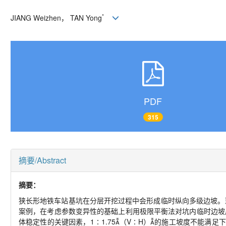
*
JIANG Weizhen， TAN Yong
PDF
315
摘要/Abstract
摘要：
狭长形地铁车站基坑在分层开挖过程中会形成临时纵向多级边坡。
案例，在考虑参数变异性的基础上利用极限平衡法对坑内临时边坡
体稳定性的关键因素，1∶1.75（V∶H）的施工坡度不能满