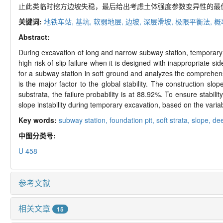
止此类临时挖方边坡失稳，最后给出考虑土体强度参数变异性的最
关键词:
地铁车站,
基坑,
软弱地层,
边坡,
深层滑坡,
极限平衡法,
概
Abstract:
During excavation of long and narrow subway station, temporary 
high risk of slip failure when it is designed with inappropriate sid
for a subway station in soft ground and analyzes the comprehensiv
is the major factor to the global stability. The constructio
substrata, the failure probability is at 88.92%. To ensure stabi
slope instability during temporary excavation, based on the variab
Key words:
subway station,
foundation pit,
soft strata,
slope,
dee
中图分类号:
U 458
参考文献
相关文章
15