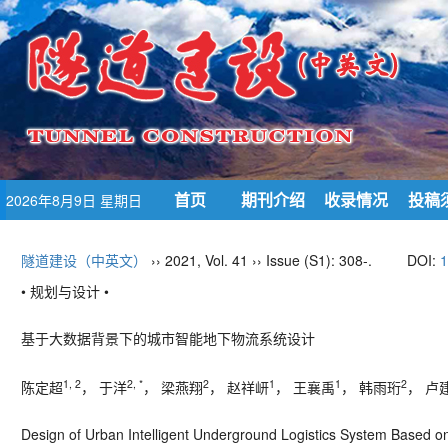
首页
期刊介绍
收录情况
投稿
2026年8月9日 星期日
隧道建设（中英文）
›› 2021, Vol. 41 ›› Issue (S1): 308-.
DOI:
1
• 规划与设计 •
基于大数据背景下的城市智能地下物流系统设计
1, 2
2, *
2
1
1
2
陈定超
， 于洋
， 梁燕翔
， 赵祥岍
， 王襄禹
， 韩雨珩
， 卢
Design of Urban Intelligent Underground Logistics System Based o