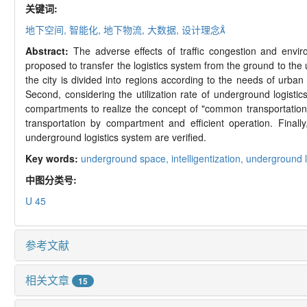
关键词:
地下空间,
智能化,
地下物流,
大数据,
设计理念
Abstract:
The adverse effects of traffic congestion and envir
proposed to transfer the logistics system from the ground to the
the city is divided into regions according to the needs of urban
Second, considering the utilization rate of underground logistics 
compartments to realize the concept of "common transportation o
transportation by compartment and efficient operation. Finally
underground logistics system are verified.
Key words:
underground space,
intelligentization,
underground l
中图分类号:
U 45
参考文献
相关文章
15