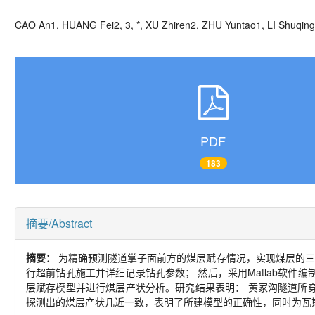
CAO An
1, HUANG Fei
2, 3, *
, XU Zhiren
2, ZHU Yuntao
1, LI Shuqing
PDF
183
摘要/Abstract
摘要：
为精确预测隧道掌子面前方的煤层赋存情况，实现煤层的三
行超前钻孔施工并详细记录钻孔参数； 然后，采用
Matlab
软件编
层赋存模型并进行煤层产状分析。研究结果表明： 黄家沟隧道所
探测出的煤层产状几近一致，表明了所建模型的正确性，同时为瓦