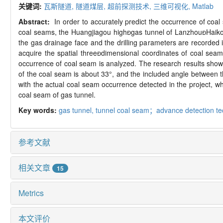
关键词:
瓦斯隧道,
隧道煤层,
超前探测技术,
三维可视化,
Matlab
Abstract:
In order to accurately predict the occurrence of coal 
coal seams, the Huangjiagou high

gas tunnel of Lanzhou

Haiko
the gas drainage face and the drilling parameters are recorded i
acquire the spatial three

dimensional coordinates of coal seam 
occurrence of coal seam is analyzed. The research results show 
of the coal seam is about 33
°
, and the included angle between th
with the actual coal seam occurrence detected in the project, w
coal seam of gas tunnel.
Key words:
gas tunnel,
tunnel coal seam；
advance detection t
参考文献
相关文章
15
Metrics
本文评价