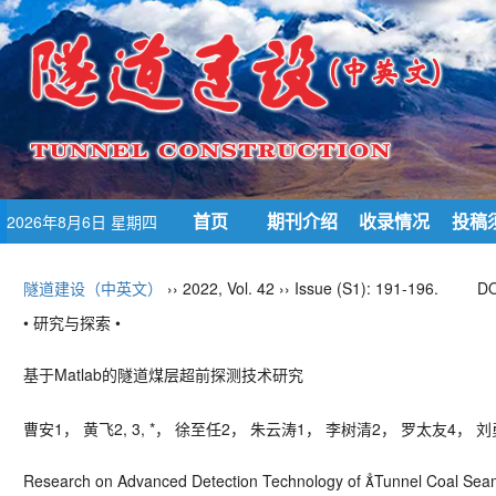
首页
期刊介绍
收录情况
投稿
2026年8月6日 星期四
隧道建设（中英文）
›› 2022, Vol. 42 ›› Issue (S1): 191-196.
DO
• 研究与探索 •
基于
Matlab
的隧道煤层超前探测技术研究
曹安
1
， 黄飞
2, 3, *
， 徐至任
2
， 朱云涛
1
， 李树清
2
， 罗太友
4
， 刘
Research on Advanced Detection Technology of 
Tunnel Coal Sea