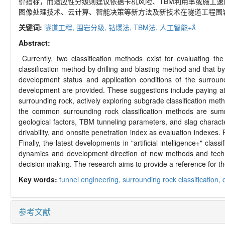
价指标，而适应性分级则建议依据卡机风险、
TBM
利用率或施工速
图像处理技术、云计算、智能决策等新方法及新技术在隧道工程围
关键词:
隧道工程,
围岩分级,
钻爆法,
TBM
法,
人工智能
+

Abstract:
Currently, two classification methods exist for evaluating th
classification method by drilling and blasting method and that b
development status and application conditions of the surround
development are provided. These suggestions include paying atten
surrounding rock, actively exploring subgrade classification met
the common surrounding rock classification methods are su
geological factors, TBM tunneling parameters, and slag character
drivability, and on
site penetration index as evaluation indexes. F
Finally, the latest developments in "artificial intelligence+" cla
dynamics and development direction of new methods and technolog
decision making. The research aims to provide a reference for the 
Key words:
tunnel engineering,
surrounding rock classification,
参考文献