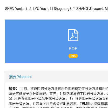
SHEN Yanjun
1, 2
, LYU You
1, LI Shuguang
3, *
, ZHANG Jinyuan
4,
M
PDF
595
摘要/Abstract
摘要：
目前，隧道围岩分级方法有评价围岩稳定性分级方法和评
法研究进展予以分别阐述。首先，针对钻爆法施工围岩分级方法，
2
）积极探索围岩亚级精细化分级方法；
3
）推进围岩分级方法集
围岩分级方法，并着重关注考虑关键地质因素、
TBM
掘进参数和渣