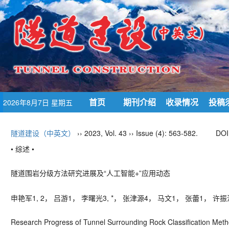
首页
期刊介绍
收录情况
投稿
2026年8月7日 星期五
隧道建设（中英文）
›› 2023, Vol. 43 ›› Issue (4): 563-582.
DOI
• 综述 •
隧道围岩分级方法研究进展及“人工智能
+
”应用动态
申艳军
1, 2
， 吕游
1
， 李曙光
3, *
， 张津源
4
， 马文
1
， 张蕾
1
， 许振
Research Progress of Tunnel Surrounding Rock Classification Met