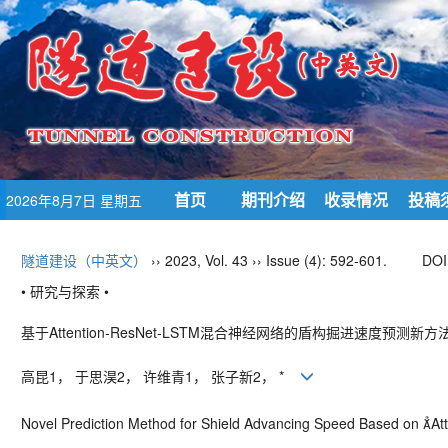
首页
期刊介绍
收录情况
投稿
2026年8月7日 星期五
隧道建设（中英文）
›› 2023, Vol. 43 ›› Issue (4): 592-601.
DOI
• 研究与探索 •
基于
Attention-ResNet-LSTM
混合神经网络的盾构掘进速度预测新方
高昆
1
， 于思淏
2
， 许维青
1
， 张子新
2
，
*
Novel Prediction Method for Shield Advancing Speed Based on 
At