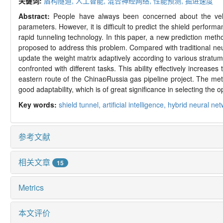
关键词:
盾构隧道,
人工智能,
混合神经网络,
性能预测,
掘进速度
Abstract:
People have always been concerned about the veloc
parameters. However, it is difficult to predict the shield perfor
rapid tunneling technology. In this paper, a new prediction met
proposed to address this problem. Compared with traditional 
update the weight matrix adaptively according to various stratum
confronted with different tasks. This ability effectively increas
eastern route of the China

Russia gas pipeline project. The met
good adaptability, which is of great significance in selecting the 
Key words:
shield tunnel,
artificial intelligence,
hybrid neural ne
参考文献
相关文章
15
Metrics
本文评价