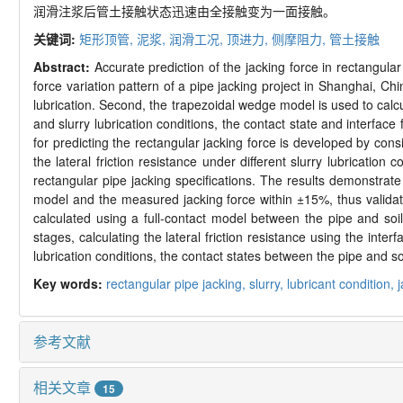
润滑注浆后管土接触状态迅速由全接触变为一面接触。
关键词:
矩形顶管,
泥浆,
润滑工况,
顶进力,
侧摩阻力,
管土接触
Abstract:
Accurate prediction of the jacking force in rectangular 
force variation pattern of a pipe jacking project in Shanghai, Chi
lubrication. Second, the trapezoidal wedge model is used to calc
and slurry lubrication conditions, the contact state and interface
for predicting the rectangular jacking force is developed by consi
the lateral friction resistance under different slurry lubrication 
rectangular pipe jacking specifications. The results demonstrat
model and the measured jacking force within
±
15%, thus validati
calculated using a full-
contact model between the pipe and soil a
stages, calculating the lateral friction resistance using the interf
lubrication conditions, the contact states between the pipe and so
Key words:
rectangular pipe jacking,
slurry,
lubricant condition,
参考文献
相关文章
15