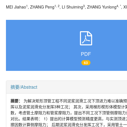
1
1, 2
3
4, *
MEI Jiahao
, ZHANG Peng
, LI Shuiming
, ZHANG Yunlong
, X
PDF
63
摘要/Abstract
摘要：
为解决矩形顶管工程不同泥浆润滑工况下顶进力难以准确预
挥以及泥浆润滑充分发挥
3
种工况； 其次，采用梯形楔形体模型计
数，考虑管土摩阻力和管浆摩阻力，提出不同工况下顶管侧摩阻力
对比。结果表明：
1
）提出的计算模型预测精度更高，与实测顶进
擦因数计算侧摩阻力； 后期泥浆润滑充分发挥工况下，采用管土