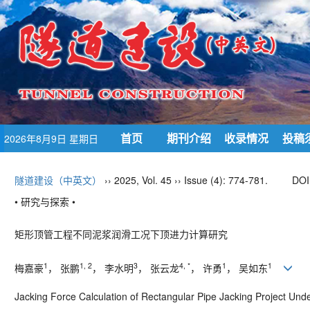
首页
期刊介绍
收录情况
投稿
2026年8月9日 星期日
隧道建设（中英文）
›› 2025, Vol. 45 ›› Issue (4): 774-781.
DOI
• 研究与探索 •
矩形顶管工程不同泥浆润滑工况下顶进力计算研究
1
1, 2
3
4, *
1
1
梅嘉豪
， 张鹏
， 李水明
， 张云龙
， 许勇
， 吴如东
Jacking Force Calculation of Rectangular Pipe Jacking Project Under