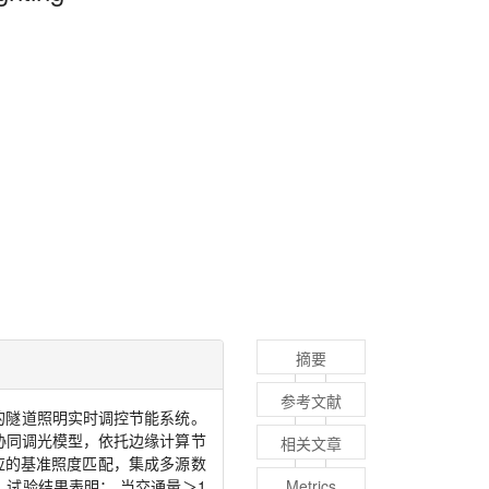
摘要
参考文献
的隧道照明实时调控节能系统。
协同调光模型，依托边缘计算节
相关文章
应的基准照度匹配，集成多源数
试验结果表明： 当交通量＞
1
Metrics