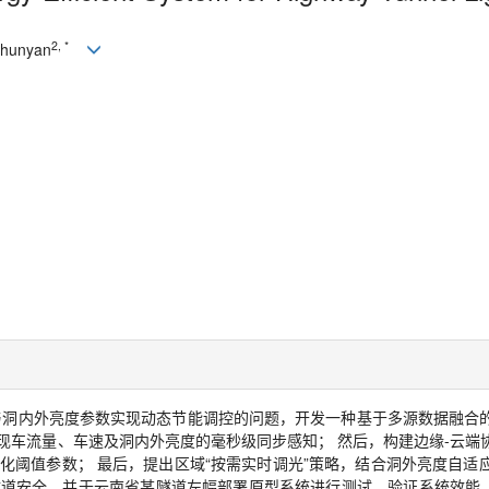
2, *
Chunyan
与洞内外亮度参数实现动态节能调控的问题，开发一种基于多源数据融合
现车流量、车速及洞内外亮度的毫秒级同步感知； 然后，构建边缘
-
云端
化阈值参数； 最后，提出区域“按需实时调光”策略，结合洞外亮度自适
道安全，并于云南省某隧道左幅部署原型系统进行测试，验证系统效能。