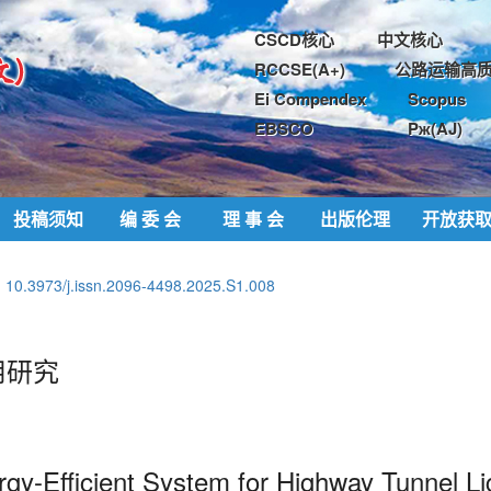
CSCD核心
中文核心
RCCSE(A+)
公路运输高质
Ei Compendex
Scopus
EBSCO
Pж(AJ)
投稿须知
编 委 会
理 事 会
出版伦理
开放获
:
10.3973/j.issn.2096-4498.2025.S1.008
用研究
rgy-
Efficient
System for Highway Tunnel Li