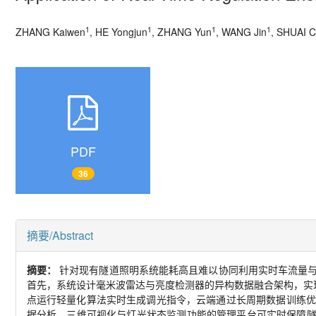
1
1
1
1
ZHANG Kaiwen
, HE Yongjun
, ZHANG Yun
, WANG Jin
, SHUAI 
PDF
36
摘要/Abstract
摘要：
针对现有隧道照明系统能耗高且难以协同利用实时车流量
首先，系统设计毫米波雷达与亮度检测器的异构数据融合架构，实
点运行轻量化算法实时生成调光指令，云端通过长周期数据训练优
据分析、三维可视化与灯光状态监测功能的管理平台可实时保障隧