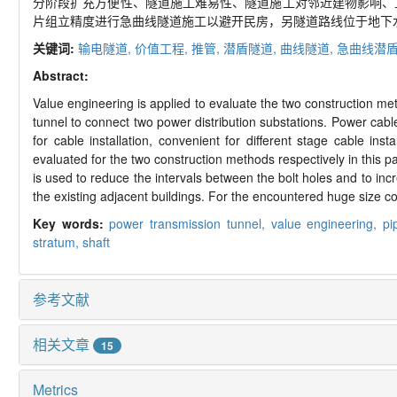
分阶段扩充方便性、隧道施工难易性、隧道施工对邻近建物影响、
片组立精度进行急曲线隧道施工以避开民房，另隧道路线位于地下
关键词:
输电隧道,
价值工程,
推管,
潜盾隧道,
曲线隧道,
急曲线潜盾
Abstract:
Value engineering is applied to evaluate the two construction me
tunnel to connect two power distribution substations. Power cab
for cable installation, convenient for different stage cable inst
evaluated for the two construction methods respectively in this pa
is used to reduce the intervals between the bolt holes and to incr
the existing adjacent buildings. For the encountered huge size c
Key words:
power transmission tunnel,
value engineering,
pi
stratum,
shaft
参考文献
相关文章
15
Metrics