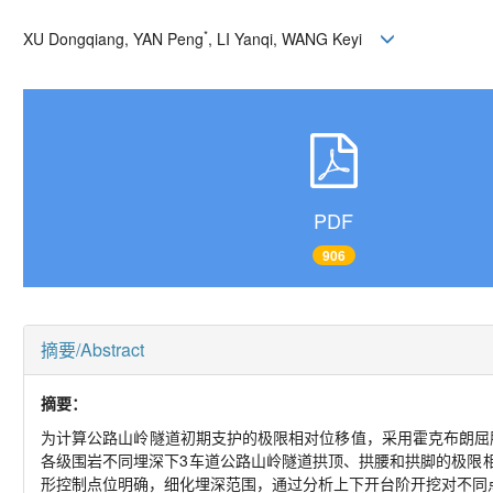
*
XU Dongqiang, YAN Peng
, LI Yanqi, WANG Keyi
PDF
906
摘要/Abstract
摘要：
为计算公路山岭隧道初期支护的极限相对位移值，采用霍克布朗屈
各级围岩不同埋深下3车道公路山岭隧道拱顶、拱腰和拱脚的极限相
形控制点位明确，细化埋深范围，通过分析上下开台阶开挖对不同