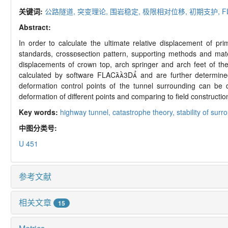
关键词:
公路隧道,
突变理论,
围岩稳定,
极限相对位移,
初期支护,
F
Abstract:
In order to calculate the ultimate relative displacement of p
standards, crosssection pattern, supporting methods and mate
displacements of crown top, arch springer and arch feet of th
calculated by software FLAC3D and are further determined by
deformation control points of the tunnel surrounding can be 
deformation of different points and comparing to field constructi
Key words:
highway tunnel,
catastrophe theory,
stability of sur
中图分类号:
U 451
参考文献
相关文章
15