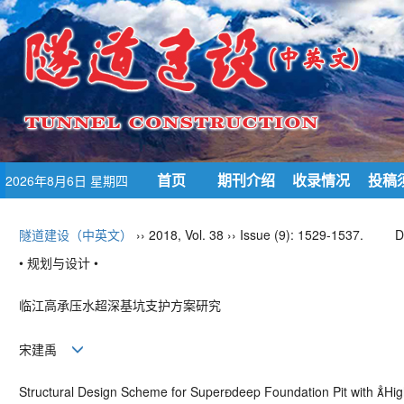
首页
期刊介绍
收录情况
投稿
2026年8月6日 星期四
隧道建设（中英文）
›› 2018, Vol. 38 ›› Issue (9): 1529-1537.
D
• 规划与设计 •
临江高承压水超深基坑支护方案研究
宋建禹
Structural Design Scheme for Superdeep Foundation Pit with High