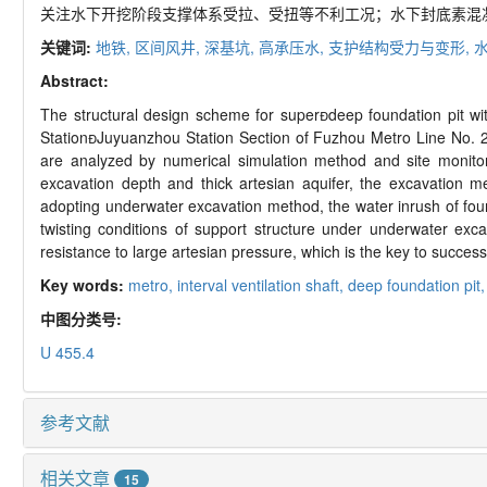
关注水下开挖阶段支撑体系受拉、受扭等不利工况；水下封底素混
关键词:
地铁,
区间风井,
深基坑,
高承压水,
支护结构受力与变形,
Abstract:
The structural design scheme for superdeep foundation pit with
StationJuyuanzhou Station Section of Fuzhou Metro Line No. 2
are analyzed by numerical simulation method and site monitori
excavation depth and thick artesian aquifer, the excavation
adopting underwater excavation method, the water inrush of fou
twisting conditions of support structure under underwater exca
resistance to large artesian pressure, which is the key to succe
Key words:
metro,
interval ventilation shaft,
deep foundation pit
中图分类号:
U 455.4
参考文献
相关文章
15