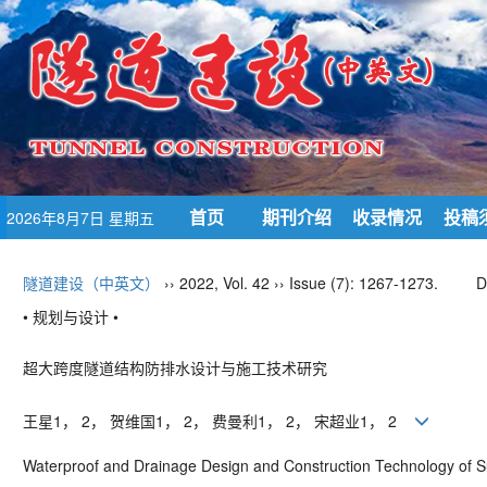
首页
期刊介绍
收录情况
投稿
2026年8月7日 星期五
隧道建设（中英文）
›› 2022, Vol. 42 ›› Issue (7): 1267-1273.
D
• 规划与设计 •
超大跨度隧道结构防排水设计与施工技术研究
王星
1
，
2
， 贺维国
1
，
2
， 费曼利
1
，
2
， 宋超业
1
，
2
Waterproof and Drainage Design and Construction Technology
of 