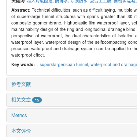
关键词:
超大跨度隧道,
防排水,
涂膜防水,
复合土工膜,
自密实混凝
Abstract:
Technical difficulties, such as difficult laying, multiple
of super
large tunnel structures with spans greater than 30
composite geomembrane, high

elastic film waterproof layer, sel
maintainability design of the ring and longitudinal drainage blin
perspective of waterproof, the dual characteristics of isolation 
waterproof layer, waterproof design of the self

compacting concr
proposed waterproof and drainage system can be applied to th
waterproof effect.
Key words:
,
super
large

span tunnel,
waterproof and drainag
参考文献
相关文章
15
Metrics
本文评价