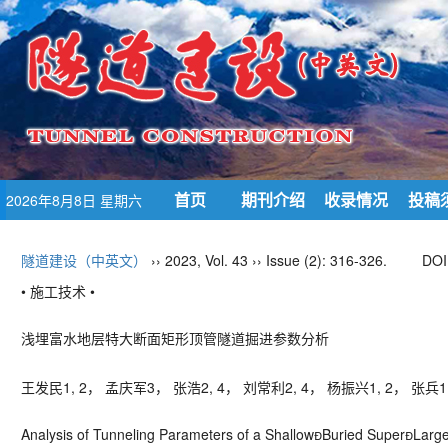
首页
期刊介绍
收录情况
投稿
2026年8月8日 星期六
隧道建设（中英文）
›› 2023, Vol. 43 ›› Issue (2): 316-326.
DOI
• 施工技术 •
浅埋富水地层特大断面矩形顶管隧道掘进参数分析
王发民
1, 2
， 孟庆军
3
， 张浩
2, 4
， 刘常利
2, 4
， 杨振兴
1, 2
， 张兵
1
Analysis of Tunneling Parameters of a Shallow
Buried Super

Larg