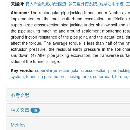
关键词:
特大断面矩形顶管隧道,
多刀盘开挖系统,
减摩注浆系统,
三
Abstract:
The rectangular pipe jacking tunnel under Nanhu avenu
implemented on the multi

cutterhead excavation, antifrictio
super

large cross

section pipe jacking under shallow soil and s
the pipe jacking machine and ground settlement monitoring resu
ground friction resistance of the pipe joint, and the actual total
affect the torque. The average torque is less than half of the ra
extrusion pressure, the residual earth pressure in the soil cha
shutdown. (4) After pipe jacking excavation, the transverse sur
sides of the tunnel is large.
Key words:
super
large rectangular cross

section pipe jackin
system,
tunneling parameters,
jacking force,
cutterhead,
torque,
参考文献
相关文章
15
Metrics