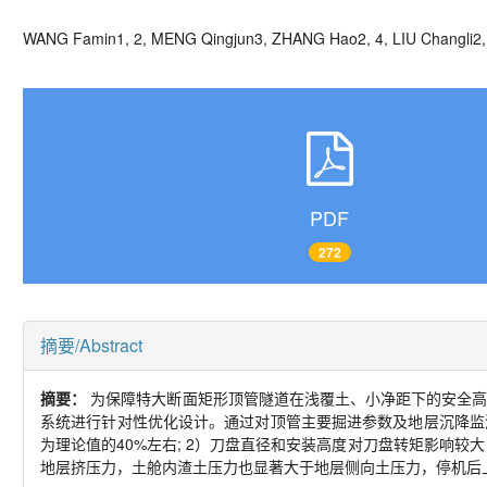
WANG Famin
1, 2
, MENG Qingjun
3, ZHANG Hao
2, 4
, LIU Changli
2,
PDF
272
摘要/Abstract
摘要：
为保障特大断面矩形顶管隧道在浅覆土、小净距下的安全
系统进行针对性优化设计。通过对顶管主要掘进参数及地层沉降监
为理论值的
40%
左右
; 2
）刀盘直径和安装高度对刀盘转矩影响较大
地层挤压力，土舱内渣土压力也显著大于地层侧向土压力，停机后