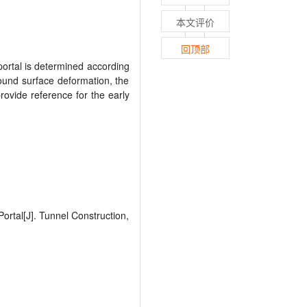
本文评价
回顶部
 portal is determined according
round surface deformation, the
provide reference for the early
rtal[J]. Tunnel Construction,