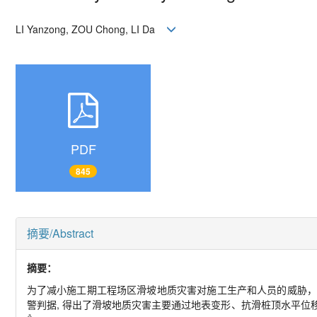
LI Yanzong, ZOU Chong, LI Da
PDF
845
摘要/Abstract
摘要：
为了减小施工期工程场区滑坡地质灾害对施工生产和人员的威胁，
警判据, 得出了滑坡地质灾害主要通过地表变形、抗滑桩顶水平