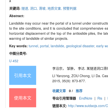

关键词:
隧道,
洞口,
滑坡,
地质灾害,
预警判据
Abstract:
Landslide may occur near the portal of a tunnel under constructio
to the site conditions, and it is concluded that comprehensive 
horizontal displacement of the top of the antislide piles, the la
warning of landslide of similar projects.
Key words:
tunnel,
portal,
landslide,
geological disaster,
early w
中图分类号:
U 452
李沿宗， 邹翀， 李达. 某隧道洞口滑坡地质灾
引用本文
LI Yanzong, ZOU Chong, LI Da. Case
2015, 35(9): 873-877.
收藏文章
0
/
推荐
使用本文
导出引用管理器
EndNote
|
Ris
|
链接本文:
http://www.suidaojs.com/