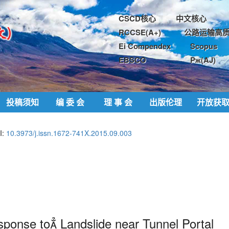
CSCD核心
中文核心
RCCSE(A+)
公路运输高质
Ei Compendex
Scopus
EBSCO
Pж(AJ)
投稿须知
编 委 会
理 事 会
出版伦理
开放获
I:
10.3973/j.issn.1672-741X.2015.09.003
ponse to Landslide near Tunnel Portal