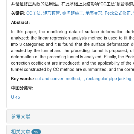
并验证修正系数的适用性。在此基础上总结影响“CC工法”顶管隧
关键词:
CC工法,
矩形顶管,
零间距施工,
地表变形,
Peck公式修正,
Abstract:
In this paper, the monitoring data of surface deformation du
analyzed; the linear regression analysis method is used to fit th
into 3 categories; and it is found that the surface deformation 
affected by the tunnel and the preceding tunnel is proposed, o
deformation of the preceding tunnel is analyzed. Finally, the Peck
correction coefficient are introduced; and the applicability of the
tunnel constructed by CC method are summarized, and the corr
Key words:
cut and convert method,
,
rectangular pipe jacking,
中图分类号:
U 45
参考文献
相关文章
15