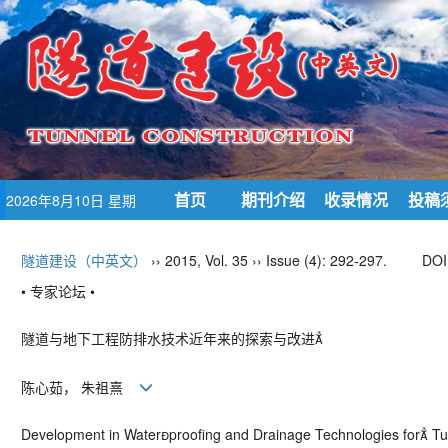
首页
期刊介绍
收录情况
投稿
2026年8月10日 星期
一
隧道建设（中英文）
›› 2015, Vol. 35 ›› Issue (4): 292-297.
DOI
• 专家论坛 •
隧道与地下工程防排水技术近年来的探索与改进
陈心茹， 朱祖熹
Development in Waterproofing and Drainage Technologies for 