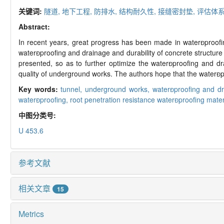
关键词:
隧道,
地下工程,
防排水,
结构耐久性,
接缝密封垫,
评估体系
Abstract:
In recent years, great progress has been made in waterproofin
waterproofing and drainage and durability of concrete structur
presented, so as to further optimize the waterproofing and dr
quality of underground works. The authors hope that the waterp
Key words:
tunnel,
underground works,
waterproofing and d
waterproofing,
root penetration resistance waterproofing mater
中图分类号:
U 453.6
参考文献
相关文章
15
Metrics