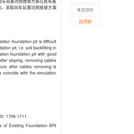
向车站基坑侧放坡方案在既有基
合，采取向车站基坑侧放坡方案
本文评价
回顶部
ion foundation pit is difficult
on pit, i.e. soil backfilling in
tion foundation pit with good
 after sloping, removing cables
ture after cables removing is
 coincide with the simulation
1706-1711.
f Existing Foundation Pit