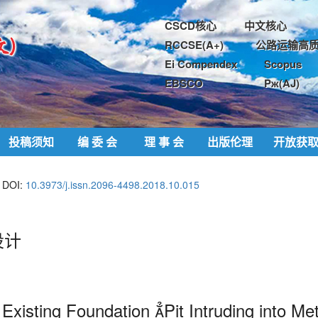
CSCD核心
中文核心
RCCSE(A+)
公路运输高质
Ei Compendex
Scopus
EBSCO
Pж(AJ)
投稿须知
编 委 会
理 事 会
出版伦理
开放获
DOI:
10.3973/j.issn.2096-4498.2018.10.015
设计
isting Foundation Pit Intruding into Met