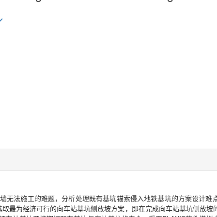
墙无法施工的难题，分析处理既有基坑锚索侵入地铁基坑的方案设计难
选取最为经济可行的向车站基坑侧放坡方案，即在完成向车站基坑侧放坡