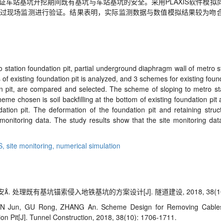
车站基坑开挖期间既有基坑与车站基坑的安全。采用PLAXIS软件模拟
过现场监测进行验证。结果表明，实际监测数据与数值模拟结果较为吻
 station foundation pit, partial underground diaphragm wall of metro stat
of existing foundation pit is analyzed, and 3 schemes for existing foundati
on pit, are compared and selected. The scheme of sloping to metro sta
heme chosen is soil backfilling at the bottom of existing foundation pit
dation pit. The deformation of the foundation pit and retaining struc
monitoring data. The study results show that the site monitoring data
S,
site monitoring,
numerical simulation
处理既有基坑锚索侵入地铁基坑的方案设计[J]. 隧道建设, 2018, 38(10): 
N Jun, GU Rong, ZHANG An. Scheme Design for Removing Cables o
ion Pit[J]. Tunnel Construction, 2018, 38(10): 1706-1711.