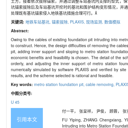
土方，接着依次拔除锚索，并通过调整车站基坑内支撑的型式，保证
坑锚索拔除后及车站基坑开挖时的基坑和围护结构变形情况，并通
处理既有基坑锚索侵入地铁基坑措施合理可行。
关键词:
地铁车站基坑,
锚索拔除,
PLAXIS,
现场监测,
数值模拟
Abstract:
Owing to the cables of existing foundation pit intruding into metro
to construct. Hence, the design difficulties of removing the cables 
pit, adding inner support and sloping to metro station foundati
economic benefits and feasibility is chosen. The detail of the sc
orderly, and adjusting the inner support of metro station foun
numerically simulated by software PLAXIS and verified by site 
results, and the scheme selected is rational and feasible.
Key words:
metro station foundation pit,
cable removing,
PLAXI
中图分类号:
U 45
付一平， 张呈祥， 尹俊， 顾蓉， 张安. 
引用本文
FU Yiping, ZHANG Chengxiang, YI
Intruding into Metro Station Foundat