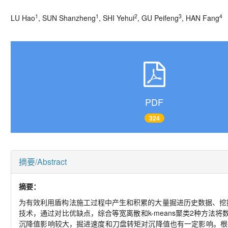
1
1
2
3
4
LU Hao
, SUN Shanzheng
, SHI Yehui
, GU Peifeng
, HAN Fang
PDF
324
摘要/Abstract
摘要：
为有效利用盾构法施工过程中产生和积累的大量掘进历史数据、挖
技术，通过对比优缺点，综合等宽离散和k-means聚类2种方法将
沉降值影响较大，掘进速度和刀盘转矩对沉降值也有一定影响。根据