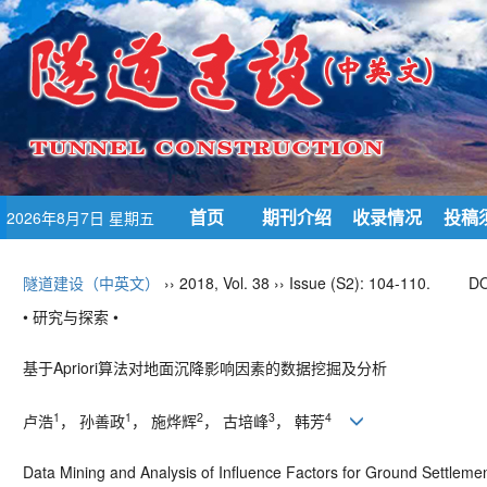
首页
期刊介绍
收录情况
投稿
2026年8月7日 星期五
隧道建设（中英文）
›› 2018, Vol. 38 ›› Issue (S2): 104-110.
DO
• 研究与探索 •
基于Apriori算法对地面沉降影响因素的数据挖掘及分析
1
1
2
3
4
卢浩
， 孙善政
， 施烨辉
， 古培峰
， 韩芳
Data Mining and Analysis of Influence Factors for Ground Settleme