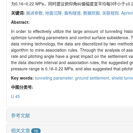
为0.16~0.22 MPa，同时建议俯仰角纠偏幅度宜平均每3环小于±0.
关键词:
掘进参数,
地面沉降,
盾构隧道,
数据挖掘,
关联规则,
Aprio
Abstract:
In order to effectively utilize the large amount of tunneling h
optimize tunneling parameters and control surface subsidence. T
data mining technology, the data are discretized by two method
algorithm to mine association rules. Through the analysis of asso
rate and pitching angle have a great impact on the settlement v
the data discrete interval and association rules, the suggested 
pressure range is 0.16-0.22 MPa, and also suggested that pitchin
Key words:
tunneling parameter,
ground settlement,
shield tunn
中图分类号:
U 45
参考文献
相关文章
15