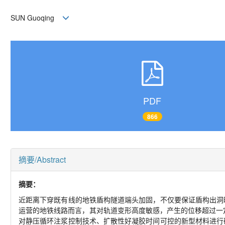
SUN Guoqing
PDF
866
摘要/Abstract
摘要：
近距离下穿既有线的地铁盾构隧道端头加固，不仅要保证盾构出洞
运营的地铁线路而言，其对轨道变形高度敏感，产生的位移超过一
对静压循环注浆控制技术、扩散性好凝胶时间可控的新型材料进行