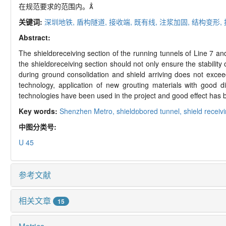
在规范要求的范围内。
关键词:
深圳地铁,
盾构隧道,
接收端,
既有线,
注浆加固,
结构变形,
Abstract:
The shieldreceiving section of the running tunnels of Line 7 a
the shieldreceiving section should not only ensure the stability 
during ground consolidation and shield arriving does not exceed 
technology, application of new grouting materials with good d
technologies have been used in the project and good effect has 
Key words:
Shenzhen Metro,
shieldbored tunnel,
shield receiv
中图分类号:
U 45
参考文献
相关文章
15