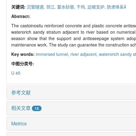
关键词:
沉管隧道,
邻江,
富水砂层,
干坞,
边坡支护,
防渗体系
Abstract:
The castinsitu reinforced concrete and plastic concrete ant
waterrich sandy stratum adjacent to river based on numerical 
season show that the support and antiseepage system adopted
maintenance work. The study can guarantee the construction sche
Key words:
immersed tunnel,
river adjacent,
waterrich sandy s
中图分类号:
U 45
参考文献
相关文章
15
Metrics