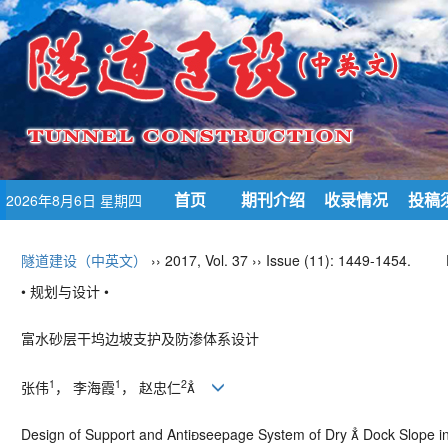
首页
期刊介绍
收录情况
投稿
2026年8月6日 星期四
隧道建设（中英文）
›› 2017, Vol. 37 ›› Issue (11): 1449-1454.
• 规划与设计 •
富水砂层干坞边坡支护及防渗体系设计
1
1
2
张伟
， 李海霞
， 赵忠仁

Design of Support and Antiseepage System of Dry  Dock Slope i