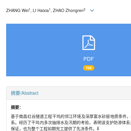
1
1
2
ZHANG Wei
, LI Haixia
, ZHAO Zhongren
PDF
795
摘要/Abstract
摘要：
基于南昌红谷隧道工程干坞的邻江环境及深厚富水砂层地质条件，
系。经历了干坞内多次抽排水及汛期的考验，表明该支护防渗体系
保证，也为整个工程如期完工提供了先决条件。